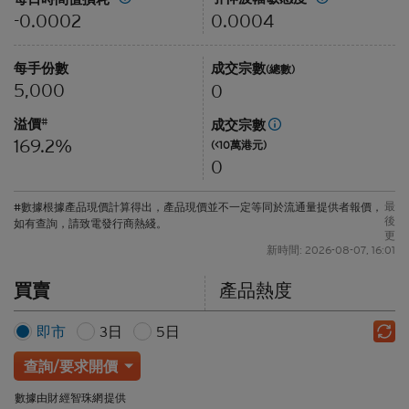
0.0004
-0.0002
每手份數
成交宗數
(總數)
5,000
0
溢價
#
成交宗數
169.2%
(<10萬港元)
0
最
#數據根據產品現價計算得出，產品現價並不一定等同於流通量提供者報價，
後
如有查詢，請致電發行商熱綫。
更
新時間: 2026-08-07, 16:01
買賣
產品熱度
即市
3日
5日
查詢/要求開價
數據由財經智珠網提供