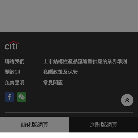
3號冠君大廈50樓。
Citigroup的成員公司可能會進行本身的坐盤買賣，可
能會持有結構性產品的長倉或短倉或其他權益，亦可
能會隨時在公開市場或以其他途徑購入及/或出售結
構性產品，不論是否以當事人、代理或市場莊家身份
進行買賣。Citigroup亦參與或可能參與其他金融、投
資及專業活動而因此有時可能會產生涉及到本香港網
站所述的證券的利益或利益衝突。
聯絡我們
上市結構性產品流通量供應的業界準則
無法律責任
關於
Citi
私隱政策及保安
對於因使用本香港網站或其內容而產生或因此而涉及
免責聲明
常見問題
的任何損失，Citigroup概不承擔任何（因疏忽或其他
原因導致的）責任。在不損害前述的一般情況下，
Citigroup的成員公司或任何資料提供者均不會就香港
網站上登載的任何資料的任何中斷、不準確、錯誤或
遺漏（不論任何原因）或由此而引起的各類損害承擔
任何責任。此外，互聯網上或電子郵件的通訊並非穩
©
2026
Citigroup Inc
資料由財經智珠網提供 [
免責聲明
]
靠的方法，發送的資料可能會被截查、遺失或遭到銷
簡化版網頁
進階版網頁
毀。對此，Citigroup不會對發生上述任何事件承擔任
何責任，亦不保證任何通訊或附件或本香港網站不會