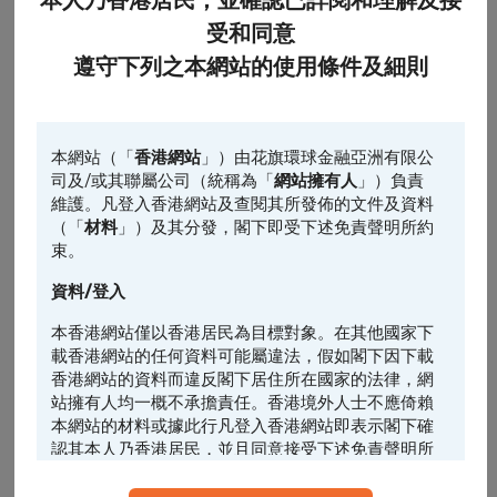
本人乃香港居民，並確認已詳閱和理解及接
受和同意
0
遵守下列之本網站的使用條件及細則
10:00
14:00
16:00
認股證
相關資產
相關資產的前收市價
最後更新時間: 2026-08-07, 16:35
本網站（「
香港網站
」）由花旗環球金融亞洲有限公
司及/或其聯屬公司（統稱為「
網站擁有人
」）負責
引伸波幅
維護。凡登入香港網站及查閱其所發佈的文件及資料
（「
材料
」）及其分發，閣下即受下述免責聲明所約
束。
1日
5日*
引伸波幅變動% (5日)
資料/登入
0.5
本香港網站僅以香港居民為目標對象。在其他國家下
載香港網站的任何資料可能屬違法，假如閣下因下載
0
香港網站的資料而違反閣下居住所在國家的法律，網
站擁有人均一概不承擔責任。香港境外人士不應倚賴
-0.5
本網站的材料或據此行凡登入香港網站即表示閣下確
認其本人乃香港居民，並且同意接受下述免責聲明所
-1
約束。
-1.5