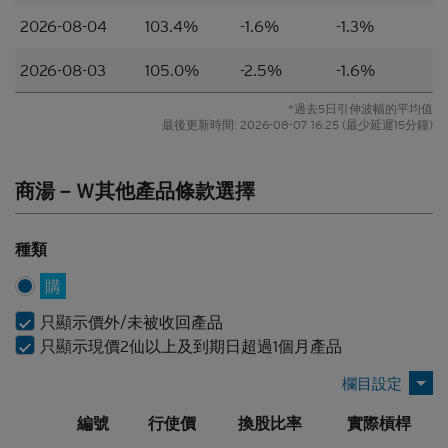
或其材料不應被視為任何類型或形式的廣告、誘因或
2026-08-04
103.4%
-1.6%
-1.3%
聲明。
2026-08-03
105.0%
-2.5%
-1.6%
所編製的材料僅概括以一般資訊接收者為對象，並無
特別以某一資訊接收者的具體需要作為考慮因素。
*過去5日引伸波幅的平均值
最後更新時間:
2026-08-07 16:25
(最少延遲15分鐘)
並無核證
材料的依據乃來自網站擁有人認為可靠的公開資料來
商湯－Ｗ其他產品條款選擇
源，然而，網站擁有人並無對材料進行核實，因此，
該等材料未必完整或準確。材料所載的見解、估計及
其他資料可予更改或撤回而不另行通知，網站擁有人
種類
並無責任對材料進行更新或補充。網站擁有人及/或
其聯繫人及關聯人士、各自的董事、高管人員及/或
購
僱員（包括參與編製或在本香港網站上刊發材料的各
人士）（統稱「
Citigroup
」）或任何資料提供者，一
只顯示價外/未被收回產品
概不會對材料的真確性、準確性、完整性、充分性或
只顯示現價2仙以上及到期日超過1個月產品
合理性或任何該等材料在任何用途上的合適性作出任
何類型的聲明或保證（不論明示或暗示）。本香港網
站所登載的材料僅作參考用途，資訊接收者不應賴作
編號
行使價
換股比率
實際槓桿
定論或據此行事而不自行加以獨立核實或作出獨立判
斷。