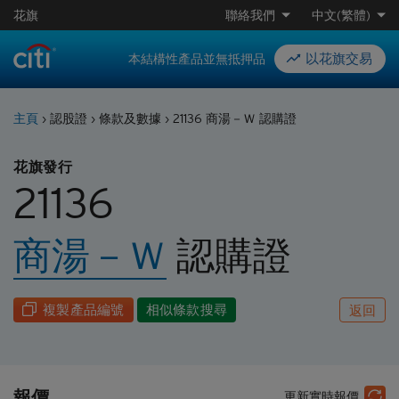
花旗
聯絡我們
中文(繁體)
以花旗交易
本結構性產品並無抵押品
主頁
›
認股證
›
條款及數據
›
21136 商湯－Ｗ 認購證
花旗發行
21136
商湯－Ｗ
認購
證
複製產品編號
相似條款搜尋
返回
報價
更新實時報價