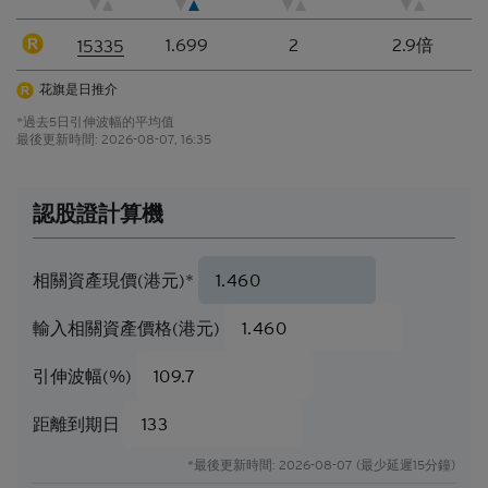
香港網站所登載的指示性價格水平、披露材料、估值
1.699
2
2.9倍
15335
或其他分析，其編製乃以我們真誠判定的假設及參數
為依據。所採用的假設及參數絕非唯一可經合理挑選
花旗是日推介
所得的選擇，因此，並不保證有關的引述、披露或分
*過去5日引伸波幅的平均值
析為準確、合理或完整，亦不表示或確保任何指示性
最後更新時間:
2026-08-07, 16:35
回報或表現會在將來實現。有關資料僅供參考之用，
並不構成網站擁有人的投資意見。
認股證計算機
結構性產品的風險因素
結構性產品並無抵押品，如發行人無力償債或違約，
閣下可能無法收回部份或甚至全部應收款項
。如閣下
相關資產現價(港元)*
投資結構性產品，所依賴的是發行人的信譽。結構性
產品的價格可急升或急跌，投資者或會蒙受全盤損
輸入相關資產價格(港元)
失。結構性產品於二級市場的流通性亦是無法預測
的。花旗環球金融亞洲有限公司或會是結構性產品的
引伸波幅(%)
唯一流通量提供者。本香港網站所載的任何見解、預
測或估計構成資料登載當日的判斷，不能保證日後的
距離到期日
業績或事件會與當中的任何見解、預測或估計一致。
閣下應當慎防實際業績可能會與任何前瞻性陳述所載
*最後更新時間: 2026-08-07 (最少延遲15分鐘)
者有重大差異。過往表現並非日後業績的指標。