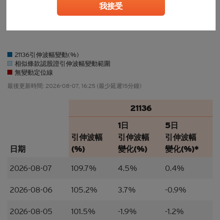
我接受
任何人士登入本香港網站或可能管有其中所載材料，
應當查明及遵照任何適用的限制（包括本文所載
27/07
28/07
29/07
30/07
31/07
03/08
04/08
05/08
06/08
0…
者），而所涉及的費用及支出概由其本人承擔，網站
擁有人絕不承擔責任。本香港網站所載的任何資料嚴
禁於適用法律或法規不容許分發、傳送、披露或發佈
21136引伸波幅變動(%)
的地區複製、分發、傳送、披露或發佈給當地人士，
相似條款認股證引伸波幅變動範圍
特別要注意的是，本網站所載的資料不得帶進或傳送
無變動定位線
到美國或直接或間接在美國或向任何美籍人士（定義
最後更新時間:
2026-08-07, 16:25
(最少延遲15分鐘)
見1933年美國《證券法》S規例）傳閱。為遵守適用
的法律及法規，本香港網站的內容僅為香港居民而
21136
設， 閣下不應在香港境外登入、瀏覽本香港網站及/
或下載當中任何內容。
1日
5日
引伸波幅
引伸波幅
引伸波幅
並非邀約/意見/建議
日期
(%)
變化(%)
變化(%)*
本香港網站所載的材料僅供參考及討論用途，並不構
成或組成購買、出售、認購或承銷任何材料或本香港
2026-08-07
109.7%
4.5%
0.4%
網站所提述或所指的結構性產品（「
結構性產品
」）
的一項（或其中一部分的）要約、邀請、招攬、誘
2026-08-06
105.2%
3.7%
-0.9%
因、意見或建議。材料並不構成購買或出售結構性產
品或達成任何交易的意見或任何形式的建議。本網站
2026-08-05
101.5%
-1.9%
-1.2%
的內容並不構成任何合約或承諾的依據。本香港網站