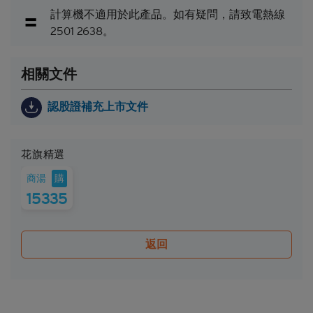
計算機不適用於此產品。如有疑問，請致電熱線
可贖回牛熊證（「
牛熊證
」）設有強制贖回機制。在
2501 2638。
遵守基本上市文件（包括其任何增編）所載牛熊證條
款及細則的前提下，當相關資產的現貨價/現貨水平
在觀察期內達到贖回價/贖回水平時，牛熊證將自動
相關文件
終止。在該情況下，閣下將不會收到任何現金付款
（如屬N類牛熊證），或可能會收到名為剩餘價值的
認股證補充上市文件
現金付款（如屬R類牛熊證）。
因此，有意投資的人士應當確保其本人明白結構性產
品的性質及風險，如果情況適用，亦應徵詢其本人的
花旗精選
法律、稅務、會計、財務及其他專業顧問，確保任何
購
商湯
投資結構性產品的決定均適當地考慮到投資者的具體
情況及財務狀況。對於因認購或購買結構性產品而產
15335
生的任何財務或其他方面的後果，Citigroup概不承擔
任何受託責任或法律責任。
返回
就每次發行的結構性產品而言，閣下應當細閱及瞭解
結構性產品的條款及細則，以及基本上市文件（包括
其任何增編）和相關補充上市文件所載有關發行人的
財務及其他資料。該等文件可在保薦人花旗環球金融
亞洲有限公司的辦事處索取，地址為香港中環花園道