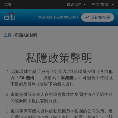
花旗
聯絡我們
中文(繁體)
以花旗交易
本結構性產品並無抵押品
主頁
›
私隱政策聲明
私隱政策聲明
花旗環球金融亞洲有限公司及/或其聯屬公司（各自稱
為「
Citi機構
」，統稱為「
本集團
」）可能會不時就以
下目的及服務收集閣下的個人資料。
未能提供該等個人資料或會導致本集團無法達至該等目
的或向閣下提供有關服務。
重視和保障個人資料的私隱權乃本集團的公司政策。遵
守香港法例第486章《個人資料（私隱）條例》（「
該