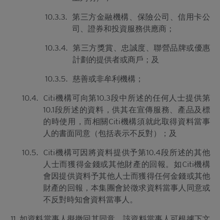
所編製的材料僅概括以一般資訊接收者為對象，並無
特別以某一資訊接收者的具體需要作為考慮因素。
10.3.3.
第三方金融機構、保險公司、信用卡公
司、證券和投資服務供應商；
並無核證
10.3.4.
第三方獎賞、忠誠度、聯營品牌或優惠
材料的依據乃來自網站擁有人認為可靠的公開資料來
計劃的提供者或商戶；及
源，然而，網站擁有人並無對材料進行核實，因此，
該等材料未必完整或準確。材料所載的見解、估計及
10.3.5.
慈善或非牟利機構；
其他資料可予更改或撤回而不另行通知，網站擁有人
並無責任對材料進行更新或補充。網站擁有人及/或
10.4.
Citi機構可向第10.3段中所述的任何人士提供第
其聯繫人及關聯人士、各自的董事、高管人員及/或
10.1段所述的資料，供其在宣傳服務、產品及標
僱員（包括參與編製或在本香港網站上刊發材料的各
的時使用，而相關Citi機構須就此取得資料當事
人士）（統稱「
Citigroup
」）或任何資料提供者，一
人的書面同意（包括表示不反對）；及
概不會對材料的真確性、準確性、完整性、充分性或
合理性或任何該等材料在任何用途上的合適性作出任
10.5.
Citi機構可因將資料提供予第10.4段所述的其他
何類型的聲明或保證（不論明示或暗示）。本香港網
人士而獲得金錢或其他財產的回報。如Citi機構
站所登載的材料僅作參考用途，資訊接收者不應賴作
定論或據此行事而不自行加以獨立核實或作出獨立判
會因提供資料予其他人士而獲得任何金錢或其他
斷。
財產的回報，本集團會於徵求資料當事人同意或
不反對時知會資料當事人。
香港網站所登載的指示性價格水平、披露材料、估值
或其他分析，其編製乃以我們真誠判定的假設及參數
如資料當事人擬撤回其同意，該資料當事人可根據下文