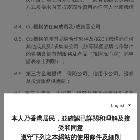
方式被要求向其披露該等資料的任何人士或機構
﹔
8.4.
Citi機構的任何成員及/或集團公司；
8.5.
Citi機構的聯營品牌合作夥伴及/或Citi機構的任何
其他成員及/或集團公司（該等聯營品牌合作夥伴
的名稱會於有關服務及產品（視情況而定）的申
請表格上列明）；
8.6.
第三方金融機構、保險公司、信用卡公司、證券
及投資服務供應商；
8.7.
第三方獎賞、忠誠度、聯營品牌及優惠計劃或其
他相關服務及/或產品供應商；及
English
8.8.
慈善或非牟利機構。
本人乃香港居民，並確認已詳閱和理解及接
資料當事人的個人資料可在香港以外的司法管轄區按照
受和同意
當地慣例以及法律、規例及法規（包括任何政府行為和
遵守下列之本網站的使用條件及細則