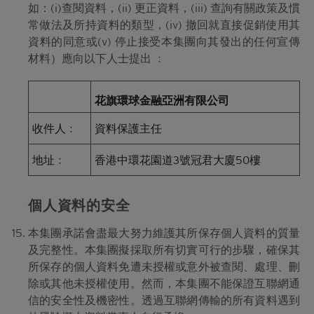
款及細則的前提下，當相關資產的現貨價/現貨水平
如：(i)查閱資料，(ii) 更正資料，(iii) 查詢有關政策及慣
在觀察期內達到贖回價/贖回水平時，牛熊證將自動
常做法及所持資料的類型，(iv) 撤回就直接促銷使用其
終止。在該情況下，閣下將不會收到任何現金付款
資料的同意或(v) 停止接受本集團向其發出的任何宣傳
（如屬N類牛熊證），或可能會收到名為剩餘價值的
材料）應向以下人士提出 ﹕
現金付款（如屬R類牛熊證）。
因此，有意投資的人士應當確保其本人明白結構性產
花旗環球金融亞洲有限公司
品的性質及風險，如果情況適用，亦應徵詢其本人的
法律、稅務、會計、財務及其他專業顧問，確保任何
收件人﹕
資料保護主任
投資結構性產品的決定均適當地考慮到投資者的具體
情況及財務狀況。對於因認購或購買結構性產品而產
地址﹕
香港中環花園道3號冠君大廈50樓
生的任何財務或其他方面的後果，Citigroup概不承擔
任何受託責任或法律責任。
就每次發行的結構性產品而言，閣下應當細閱及瞭解
個人資料的安全
結構性產品的條款及細則，以及基本上市文件（包括
本集團承諾會盡最大努力維護其所保存個人資料的質量
其任何增編）和相關補充上市文件所載有關發行人的
財務及其他資料。該等文件可在保薦人花旗環球金融
及完整性。本集團擬採取所有切實可行的步驟，確保其
亞洲有限公司的辦事處索取，地址為香港中環花園道
所保存的個人資料免遭未授權或意外被查閱、處理、刪
3號冠君大廈50樓。
除或其他未授權使用。然而，本集團不能保證互聯網通
信的安全性及機密性。透過互聯網傳輸的所有資料遇到
Citigroup的成員公司可能會進行本身的坐盤買賣，可