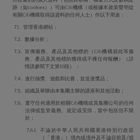
跡（如cookies））可由Citi機構（或根據本政策聲明從
有關Citi機構取得該資料的任何人士）作以下用途：
7.1.
管理香港網站；
7.2.
數據分析；
7.3.
宣傳服務、產品及其他標的（Citi機構就此等服
務、產品及其他標的獲得或不獲任何報酬）（詳
情請參閱下文第10段） ﹔
7.4.
進行抽獎、遊戲和比賽，並送達獎品；
7.5.
組織及舉辦由本集團主辦的講座和其他活動；
7.6.
遵守任何適用於相關Citi機構或其集團公司的任何
法律或監管義務、規定或安排，當中包括但不限
於：
7.6.1.
不論於中華人民共和國香港特別行政區
（「香港」）境內或境外及不論目前及/或