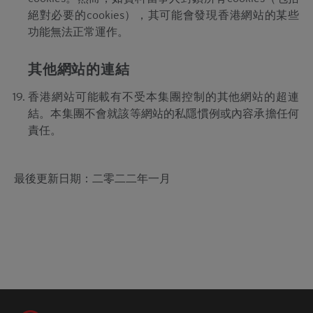
閣下通過本香港網站提供的任何個人資料均會嚴加保
絕對必要的cookies），其可能會發現香港網站的某些
密，除另有明確規定者外，該等資料僅會以閣下同意
功能無法正常運作。
的方式使用。閣下登入本香港網站，即被視為同意網
站擁有人將自閣下收集所得的資料用於市場營銷、規
其他網站的連結
劃、產品開發及研究等用途上。請參閱本香港網站
www.citiwarrants.com的私隱政策聲明，以便瞭解閣
香港網站可能載有不受本集團控制的其他網站的超連
下在使用本網站時，閣下的個人資料將會如何處理。
結。本集團不會就該等網站的私隱慣例或內容承擔任何
版權及商標
責任。
除另有明確規定者外，本香港網站所登載資料的版權
乃屬網站擁有人所有或得到許可使用。有關資料不得
最後更新日期：二零二二年一月
複製、不得分發或傳送予任何其他人士，亦不得以任
何方式在其他網站、文件或其他材料中轉載。除非得
到網站擁有人及/或相關可能擁有商標及標誌的第三
方的書面批准，否則一概嚴禁使用本網站所展示的任
何商標及標誌。
超連結
本香港網站可能附有通往其他由並非屬於Citigroup的
機構運營的網站的連結。該等連結僅供閣下進一步查