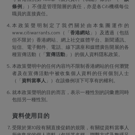
條例
」）不僅是管理階層的責任，亦是各Citi機構每位
職員的直接責任。
本政策聲明制定了我們關於由本集團運作的
www.citiwarrants.com（「
香港網站
」）及透過（包括
但不限於）香港網站、網上社交媒體平台、新聞通訊、
短信、電子郵件、電話、線下講座和媒體廣告開展的各
種宣傳活動（「
宣傳活動
」）的個人資料隱私政策。
本政策聲明中的任何內容均不限制香港網站的任何瀏覽
者及在宣傳活動中被收集個人資料的任何個別人士
（「
資料當事人
」）在該條例項下可享有的權利。
就本政策聲明的目的而言，表示一種性別的詞彙應同時
包括另一種性別。
資料使用目的
受限於第10段有關直接促銷的規限，有關從資料當事人
所收集的的個人資料（包括其名稱、聯繫方式及數碼足