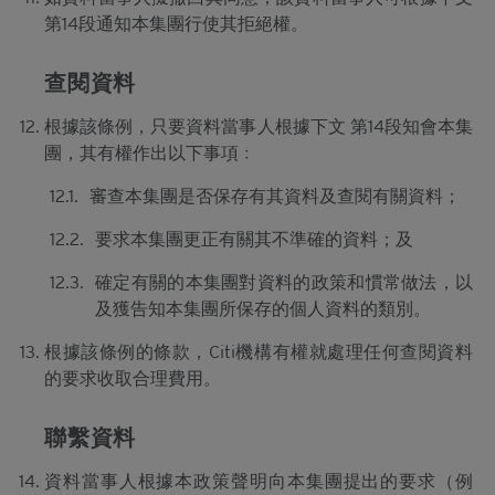
為依據。所採用的假設及參數絕非唯一可經合理挑選
第14段通知本集團行使其拒絕權。
所得的選擇，因此，並不保證有關的引述、披露或分
析為準確、合理或完整，亦不表示或確保任何指示性
回報或表現會在將來實現。有關資料僅供參考之用，
查閱資料
並不構成網站擁有人的投資意見。
根據該條例，只要資料當事人根據下文 第14段知會本集
結構性產品的風險因素
團，其有權作出以下事項﹕
結構性產品並無抵押品，如發行人無力償債或違約，
12.1.
審查本集團是否保存有其資料及查閱有關資料；
閣下可能無法收回部份或甚至全部應收款項
。如閣下
投資結構性產品，所依賴的是發行人的信譽。結構性
12.2.
要求本集團更正有關其不準確的資料；及
產品的價格可急升或急跌，投資者或會蒙受全盤損
失。結構性產品於二級市場的流通性亦是無法預測
12.3.
確定有關的本集團對資料的政策和慣常做法，以
的。花旗環球金融亞洲有限公司或會是結構性產品的
及獲告知本集團所保存的個人資料的類別。
唯一流通量提供者。本香港網站所載的任何見解、預
測或估計構成資料登載當日的判斷，不能保證日後的
根據該條例的條款，Citi機構有權就處理任何查閱資料
業績或事件會與當中的任何見解、預測或估計一致。
的要求收取合理費用。
閣下應當慎防實際業績可能會與任何前瞻性陳述所載
者有重大差異。過往表現並非日後業績的指標。
聯繫資料
可贖回牛熊證（「
牛熊證
」）設有強制贖回機制。在
遵守基本上市文件（包括其任何增編）所載牛熊證條
資料當事人根據本政策聲明向本集團提出的要求（例