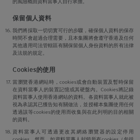
的風險概由資料當事人自行承擔。
能會持有結構性產品的長倉或短倉或其他權益，亦可
能會隨時在公開市場或以其他途徑購入及/或出售結
構性產品，不論是否以當事人、代理或市場莊家身份
保留個人資料
進行買賣。Citigroup亦參與或可能參與其他金融、投
資及專業活動而因此有時可能會產生涉及到本香港網
我們將採取一切切實可行的步驟，確保個人資料的保存
站所述的證券的利益或利益衝突。
時間不會超過合理需要，且本集團將會遵守香港及任何
其他適用司法管轄區有關保留個人身份資料的所有法律
無法律責任
及法規的規定。
對於因使用本香港網站或其內容而產生或因此而涉及
的任何損失，Citigroup概不承擔任何（因疏忽或其他
Cookies的使用
原因導致的）責任。在不損害前述的一般情況下，
Citigroup的成員公司或任何資料提供者均不會就香港
當瀏覽香港網站時，cookies或會自動裝置及暫時保留
網站上登載的任何資料的任何中斷、不準確、錯誤或
在資料當事人的裝置記憶或其硬盤內。Cookies將記錄
遺漏（不論任何原因）或由此而引起的各類損害承擔
資料當事人使用香港網站的資料。各資料當事人就此被
任何責任。此外，互聯網上或電子郵件的通訊並非穩
靠的方法，發送的資料可能會被截查、遺失或遭到銷
視為承認其已獲告知有關做法，並授權本集團使用任何
毀。對此，Citigroup不會對發生上述任何事件承擔任
透過該等cookies的使用而收集與在此列明的目的相關
何責任，亦不保證任何通訊或附件或本香港網站不會
的資料。
受到電腦病毒、電腦毒蟲或其他有害成份所入侵。
資料當事人可透過更改其網絡瀏覽器的設定停用
私隱
cookies。然而，如資料當事人封鎖所有cookies（包括