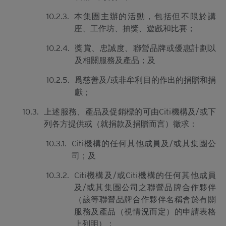
擁有人絕不承擔責任。本香港網站所載的任何資料嚴
禁於適用法律或法規不容許分發、傳送、披露或發佈
10.2.3.
本集團主辦的活動，包括但不限於講
的地區複製、分發、傳送、披露或發佈給當地人士，
座、工作坊、抽獎、遊戲和比賽；
特別要注意的是，本網站所載的資料不得帶進或傳送
到美國或直接或間接在美國或向任何美籍人士（定義
10.2.4.
獎賞、忠誠度、聯營品牌或優惠計劃以
見1933年美國《證券法》S規例）傳閱。為遵守適用
及相關服務及產品；及
的法律及法規，本香港網站的內容僅為香港居民而
設， 閣下不應在香港境外登入、瀏覽本香港網站及/
10.2.5.
爲慈善及/或非牟利目的作出的捐贈和捐
或下載當中任何內容。
獻；
並非邀約/意見/建議
10.3.
上述服務、產品及促銷標的可由Citi機構及/或下
列各方提供或（就捐款及捐贈而言）徵求：
本香港網站所載的材料僅供參考及討論用途，並不構
成或組成購買、出售、認購或承銷任何材料或本香港
10.3.1.
Citi機構的任何其他成員及/或其集團公
網站所提述或所指的結構性產品（「
結構性產品
」）
司；及
的一項（或其中一部分的）要約、邀請、招攬、誘
因、意見或建議。材料並不構成購買或出售結構性產
10.3.2.
Citi機構及/或Citi機構的任何其他成員
品或達成任何交易的意見或任何形式的建議。本網站
及/或其集團公司之聯營品牌合作夥伴
的內容並不構成任何合約或承諾的依據。本香港網站
（該等聯營品牌合作夥伴名稱會於有關
或其材料不應被視為任何類型或形式的廣告、誘因或
服務及產品（視情況而定）的申請表格
聲明。
上列明）；