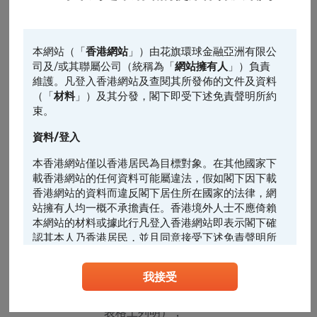
命令）處理、保存、轉移或披露。
在直接促銷中使用資料
本網站（「
香港網站
」）由花旗環球金融亞洲有限公
在取得資料當事人同意（包括表示不反對）的前提下，
司及/或其聯屬公司（統稱為「
網站擁有人
」）負責
維護。凡登入香港網站及查閱其所發佈的文件及資料
本集團可將該資料當事人的資料用於直接促銷。就此而
（「
材料
」）及其分發，閣下即受下述免責聲明所約
言，請注意：
束。
10.1.
任何Citi機構或其集團公司可將Citi機構不時保存
資料/登入
的資料當事人的姓名、聯絡資料及數碼足跡（包
括cookies）用於直接促銷；
本香港網站僅以香港居民為目標對象。在其他國家下
載香港網站的任何資料可能屬違法，假如閣下因下載
10.2.
可用作促銷下列類別的服務、產品及促銷標的：
香港網站的資料而違反閣下居住所在國家的法律，網
站擁有人均一概不承擔責任。香港境外人士不應倚賴
10.2.1.
財務及相關服務及產品（包括結構性產
本網站的材料或據此行凡登入香港網站即表示閣下確
品）；
認其本人乃香港居民，並且同意接受下述免責聲明所
約束。
10.2.2.
Citi機構聯營品牌合作夥伴提供之服務及
我接受
產品（該等聯營品牌合作夥伴名稱會於
任何人士登入本香港網站或可能管有其中所載材料，
應當查明及遵照任何適用的限制（包括本文所載
有關服務及產品（視情況而定）的申請
者），而所涉及的費用及支出概由其本人承擔，網站
表格上列明）；