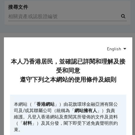
搜尋文件
下載基本上市文件
English
核數師同意書
本人乃香港居民，並確認已詳閱和理解及接
受和同意
#
遵守下列之本網站的使用條件及細則
3464
結果:
發放日期
編號
相關資產
文件類型
文件
本網站（「
香港網站
」）由花旗環球金融亞洲有限公
2026-
認股證每日交易摘
司及/或其聯屬公司（統稱為「
網站擁有人
」）負責
08-06
要
維護。凡登入香港網站及查閱其所發佈的文件及資料
（「
材料
」）及其分發，閣下即受下述免責聲明所約
2026-
16101
智譜
認股證補充上市文
束。