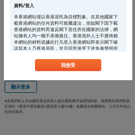
08-06
件
16102
黑芝麻智能
資料/登入
2026-
認股證每日交易摘
本香港網站僅以香港居民為目標對象。在其他國家下
08-05
要
載香港網站的任何資料可能屬違法，假如閣下因下載
香港網站的資料而違反閣下居住所在國家的法律，網
2026-
16037
中國鐵建
認股證補充上市文
站擁有人均一概不承擔責任。香港境外人士不應倚賴
08-05
件
本網站的材料或據此行凡登入香港網站即表示閣下確
16038
李寧
認其本人乃香港居民，並且同意接受下述免責聲明所
16042
小米集團－W
約束。
2026-
認股證每日交易摘
我接受
任何人士登入本香港網站或可能管有其中所載材料，
08-04
要
應當查明及遵照任何適用的限制（包括本文所載
者），而所涉及的費用及支出概由其本人承擔，網站
擁有人絕不承擔責任。本香港網站所載的任何資料嚴
顯示更多
禁於適用法律或法規不容許分發、傳送、披露或發佈
的地區複製、分發、傳送、披露或發佈給當地人士，
#在我們的上市結構性產品持有人提出索取要求並經預約後，我們將於我們的登
特別要注意的是，本網站所載的資料不得帶進或傳送
記地址（香港中環花園道3號冠君大廈50樓）免費提供有關報告、上市文件或公
到美國或直接或間接在美國或向任何美籍人士（定義
告的印刷本。
見1933年美國《證券法》S規例）傳閱。為遵守適用
的法律及法規，本香港網站的內容僅為香港居民而
設， 閣下不應在香港境外登入、瀏覽本香港網站及/