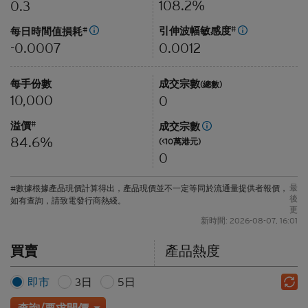
108.2%
0.3
引伸波幅敏感度
#
每日時間值損耗
#
0.0012
-0.0007
每手份數
成交宗數
(總數)
10,000
0
溢價
#
成交宗數
84.6%
(<10萬港元)
0
最
#數據根據產品現價計算得出，產品現價並不一定等同於流通量提供者報價，
後
如有查詢，請致電發行商熱綫。
更
新時間: 2026-08-07, 16:01
買賣
產品熱度
即市
3日
5日
查詢/要求開價