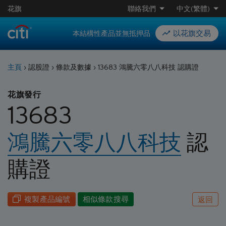
花旗
聯絡我們
中文(繁體)
以花旗交易
本結構性產品並無抵押品
主頁
›
認股證
›
條款及數據
›
13683 鴻騰六零八八科技 認購證
花旗發行
13683
鴻騰六零八八科技
認
購
證
複製產品編號
相似條款搜尋
返回