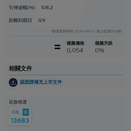
業績或事件會與當中的任何見解、預測或估計一致。
引伸波幅(%)
閣下應當慎防實際業績可能會與任何前瞻性陳述所載
者有重大差異。過往表現並非日後業績的指標。
距離到期日
可贖回牛熊證（「
牛熊證
」）設有強制贖回機制。在
*最後更新時間: 2026-08-07 (最少延遲15分鐘)
遵守基本上市文件（包括其任何增編）所載牛熊證條
款及細則的前提下，當相關資產的現貨價/現貨水平
模擬價格
模擬升跌
在觀察期內達到贖回價/贖回水平時，牛熊證將自動
0.054
0%
終止。在該情況下，閣下將不會收到任何現金付款
（如屬N類牛熊證），或可能會收到名為剩餘價值的
現金付款（如屬R類牛熊證）。
相關文件
因此，有意投資的人士應當確保其本人明白結構性產
品的性質及風險，如果情況適用，亦應徵詢其本人的
認股證補充上市文件
法律、稅務、會計、財務及其他專業顧問，確保任何
投資結構性產品的決定均適當地考慮到投資者的具體
情況及財務狀況。對於因認購或購買結構性產品而產
花旗精選
生的任何財務或其他方面的後果，Citigroup概不承擔
任何受託責任或法律責任。
購
鴻騰
13683
就每次發行的結構性產品而言，閣下應當細閱及瞭解
結構性產品的條款及細則，以及基本上市文件（包括