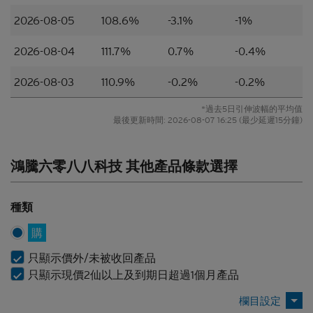
因、意見或建議。材料並不構成購買或出售結構性產
2026-08-05
108.6%
-3.1%
-1%
品或達成任何交易的意見或任何形式的建議。本網站
的內容並不構成任何合約或承諾的依據。本香港網站
2026-08-04
111.7%
0.7%
-0.4%
或其材料不應被視為任何類型或形式的廣告、誘因或
聲明。
2026-08-03
110.9%
-0.2%
-0.2%
所編製的材料僅概括以一般資訊接收者為對象，並無
*過去5日引伸波幅的平均值
特別以某一資訊接收者的具體需要作為考慮因素。
最後更新時間:
2026-08-07 16:25
(最少延遲15分鐘)
並無核證
材料的依據乃來自網站擁有人認為可靠的公開資料來
鴻騰六零八八科技 其他產品條款選擇
源，然而，網站擁有人並無對材料進行核實，因此，
該等材料未必完整或準確。材料所載的見解、估計及
其他資料可予更改或撤回而不另行通知，網站擁有人
種類
並無責任對材料進行更新或補充。網站擁有人及/或
購
其聯繫人及關聯人士、各自的董事、高管人員及/或
僱員（包括參與編製或在本香港網站上刊發材料的各
只顯示價外/未被收回產品
人士）（統稱「
Citigroup
」）或任何資料提供者，一
只顯示現價2仙以上及到期日超過1個月產品
概不會對材料的真確性、準確性、完整性、充分性或
合理性或任何該等材料在任何用途上的合適性作出任
何類型的聲明或保證（不論明示或暗示）。本香港網