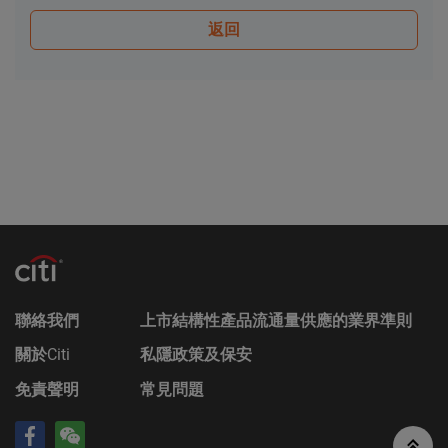
其任何增編）和相關補充上市文件所載有關發行人的
返回
財務及其他資料。該等文件可在保薦人花旗環球金融
亞洲有限公司的辦事處索取，地址為香港中環花園道
3號冠君大廈50樓。
Citigroup的成員公司可能會進行本身的坐盤買賣，可
能會持有結構性產品的長倉或短倉或其他權益，亦可
能會隨時在公開市場或以其他途徑購入及/或出售結
構性產品，不論是否以當事人、代理或市場莊家身份
進行買賣。Citigroup亦參與或可能參與其他金融、投
資及專業活動而因此有時可能會產生涉及到本香港網
站所述的證券的利益或利益衝突。
無法律責任
對於因使用本香港網站或其內容而產生或因此而涉及
聯絡我們
上市結構性產品流通量供應的業界準則
的任何損失，Citigroup概不承擔任何（因疏忽或其他
關於
Citi
私隱政策及保安
原因導致的）責任。在不損害前述的一般情況下，
Citigroup的成員公司或任何資料提供者均不會就香港
免責聲明
常見問題
網站上登載的任何資料的任何中斷、不準確、錯誤或
遺漏（不論任何原因）或由此而引起的各類損害承擔
任何責任。此外，互聯網上或電子郵件的通訊並非穩