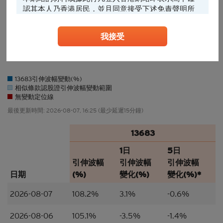
-1
認其本人乃香港居民，並且同意接受下述免責聲明所
約束。
-1.25
我接受
任何人士登入本香港網站或可能管有其中所載材料，
應當查明及遵照任何適用的限制（包括本文所載
27/07
28/07
29/07
30/07
31/07
03/08
04/08
05/08
06/08
0…
者），而所涉及的費用及支出概由其本人承擔，網站
擁有人絕不承擔責任。本香港網站所載的任何資料嚴
禁於適用法律或法規不容許分發、傳送、披露或發佈
13683引伸波幅變動(%)
相似條款認股證引伸波幅變動範圍
的地區複製、分發、傳送、披露或發佈給當地人士，
無變動定位線
特別要注意的是，本網站所載的資料不得帶進或傳送
到美國或直接或間接在美國或向任何美籍人士（定義
最後更新時間:
2026-08-07, 16:25
(最少延遲15分鐘)
見1933年美國《證券法》S規例）傳閱。為遵守適用
的法律及法規，本香港網站的內容僅為香港居民而
13683
設， 閣下不應在香港境外登入、瀏覽本香港網站及/
1日
5日
或下載當中任何內容。
引伸波幅
引伸波幅
引伸波幅
並非邀約/意見/建議
日期
(%)
變化(%)
變化(%)*
本香港網站所載的材料僅供參考及討論用途，並不構
2026-08-07
108.2%
3.1%
-0.6%
成或組成購買、出售、認購或承銷任何材料或本香港
網站所提述或所指的結構性產品（「
結構性產品
」）
2026-08-06
105.1%
-3.5%
-1.4%
的一項（或其中一部分的）要約、邀請、招攬、誘