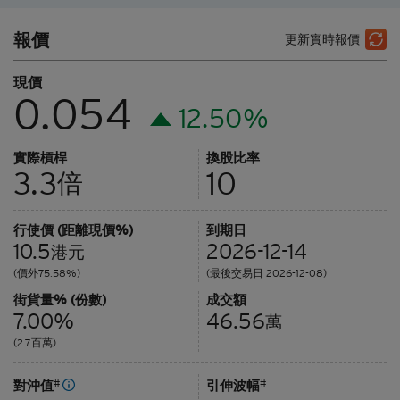
報價
更新實時報價
現價
0.054
12.50%
實際槓桿
換股比率
3.3
10
倍
行使價 (距離現價%)
到期日
10.5
2026-12-14
港元
(價外75.58%)
(最後交易日 2026-12-08)
街貨量% (份數)
成交額
7.00%
46.56
萬
(2.7百萬)
對沖值
#
引伸波幅
#