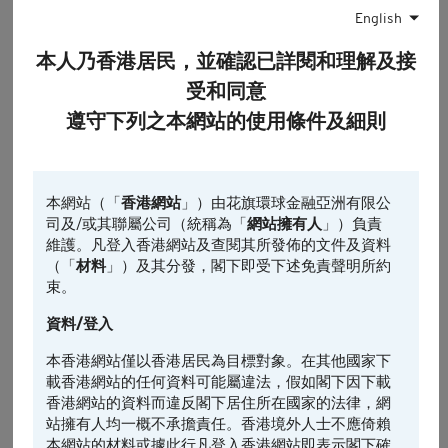
鴻騰成交額(百萬港元)
English
24
本人乃香港居民，並確認已詳閱和理解及接
受和同意
0
10:00
14:00
16:00
遵守下列之本網站的使用條件及細則
認股證
相關資產
相關資產的前收市價
最後更新時間: 2026-08-07, 16:35
本網站（「
香港網站
」）由花旗環球金融亞洲有限公
司及/或其聯屬公司（統稱為「
網站擁有人
」）負責
引伸波幅
維護。凡登入香港網站及查閱其所發佈的文件及資料
（「
材料
」）及其分發，閣下即受下述免責聲明所約
1日
5日*
引伸波幅變動% (5日)
束。
資料/登入
-0.25
本香港網站僅以香港居民為目標對象。在其他國家下
載香港網站的任何資料可能屬違法，假如閣下因下載
-0.5
香港網站的資料而違反閣下居住所在國家的法律，網
-0.75
站擁有人均一概不承擔責任。香港境外人士不應倚賴
本網站的材料或據此行凡登入香港網站即表示閣下確