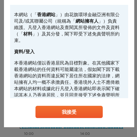
立訊精密價格(港元)
主圖表
64
請選擇
本網站（「
香港網站
」）由花旗環球金融亞洲有限公
司及/或其聯屬公司（統稱為「
網站擁有人
」）負責
輔助圖表
62
維護。凡登入香港網站及查閱其所發佈的文件及資料
（「
材料
」）及其分發，閣下即受下述免責聲明所約
請選擇
前收市價: 61
束。
60
資料/登入
58
本香港網站僅以香港居民為目標對象。在其他國家下
載香港網站的任何資料可能屬違法，假如閣下因下載
香港網站的資料而違反閣下居住所在國家的法律，網
56
站擁有人均一概不承擔責任。香港境外人士不應倚賴
10:00
14:00
本網站的材料或據此行凡登入香港網站即表示閣下確
立訊成交額(千萬港元)
認其本人乃香港居民，並且同意接受下述免責聲明所
4.8
約束。
3.6
我接受
任何人士登入本香港網站或可能管有其中所載材料，
2.4
應當查明及遵照任何適用的限制（包括本文所載
1.2
者），而所涉及的費用及支出概由其本人承擔，網站
擁有人絕不承擔責任。本香港網站所載的任何資料嚴
10:00
14:00