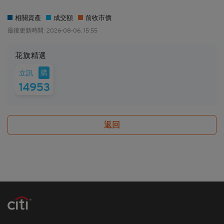
禁於適用法律或法規不容許分發、傳送、披露或發佈
的地區複製、分發、傳送、披露或發佈給當地人士，
相關資產
成交額
前收市價
特別要注意的是，本網站所載的資料不得帶進或傳送
最後更新時間: 2026-08-06, 15:55
到美國或直接或間接在美國或向任何美籍人士（定義
見1933年美國《證券法》S規例）傳閱。為遵守適用
的法律及法規，本香港網站的內容僅為香港居民而
花旗精選
10:00
14:00
設， 閣下不應在香港境外登入、瀏覽本香港網站及/
購
立訊
或下載當中任何內容。
14953
並非邀約/意見/建議
本香港網站所載的材料僅供參考及討論用途，並不構
成或組成購買、出售、認購或承銷任何材料或本香港
返回
網站所提述或所指的結構性產品（「
結構性產品
」）
的一項（或其中一部分的）要約、邀請、招攬、誘
因、意見或建議。材料並不構成購買或出售結構性產
品或達成任何交易的意見或任何形式的建議。本網站
的內容並不構成任何合約或承諾的依據。本香港網站
或其材料不應被視為任何類型或形式的廣告、誘因或
聲明。
所編製的材料僅概括以一般資訊接收者為對象，並無