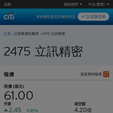
花旗
聯絡我們
中文(繁體)
以花旗交易
本結構性產品並無抵押品
主頁
›
正股報價及圖表
›
2475 立訊精密
2475
立訊精密
報價
更新實時報價
現價 (港元)
61.00
升跌
成交額
2.45
4.20
億
4.18%