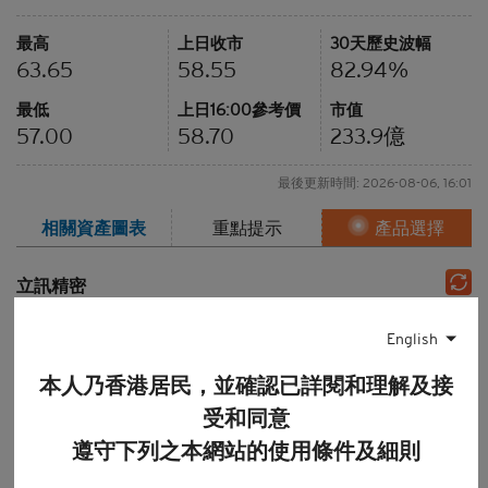
最高
上日收市
30天歷史波幅
63.65
58.55
82.94%
最低
上日16:00參考價
市值
57.00
58.70
233.9
億
最後更新時間: 2026-08-06, 16:01
相關資產
圖表
重點提示
產品選擇
立訊精密
即市圖
1周
1個月
3個月
6個月
English
12個月
圖表種類
本人乃香港居民，並確認已詳閱和理解及接
線形圖
陰陽燭
棒型圖
受和同意
技術分析
遵守下列之本網站的使用條件及細則