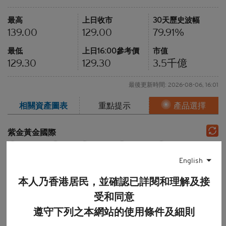
最高
上日收市
30天歷史波幅
139.00
129.00
79.91%
最低
上日16:00參考價
市值
129.30
129.30
3.5
千億
最後更新時間: 2026-08-06, 16:01
相關資產
圖表
重點提示
產品選擇
紫金黃金國際
即市圖
1周
1個月
3個月
6個月
12個月
English
圖表種類
本人乃香港居民，並確認已詳閱和理解及接
線形圖
陰陽燭
棒型圖
受和同意
技術分析
遵守下列之本網站的使用條件及細則