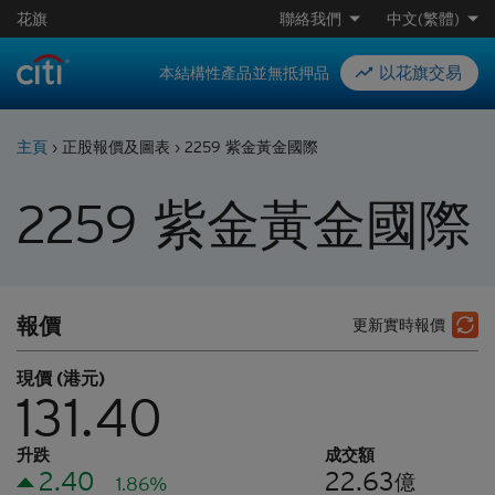
花旗
聯絡我們
中文(繁體)
以花旗交易
本結構性產品並無抵押品
主頁
›
正股報價及圖表
›
2259 紫金黃金國際
2259
紫金黃金國際
報價
更新實時報價
現價 (港元)
131.40
升跌
成交額
2.40
22.63
億
1.86%