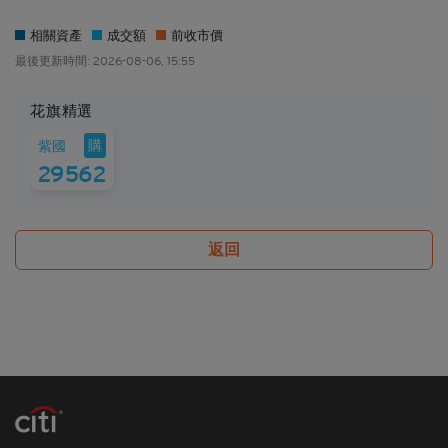
禁於適用法律或法規不容許分發、傳送、披露或發佈
的地區複製、分發、傳送、披露或發佈給當地人士，
相關資產
成交額
前收市價
特別要注意的是，本網站所載的資料不得帶進或傳送
最後更新時間: 2026-08-06, 15:55
到美國或直接或間接在美國或向任何美籍人士（定義
見1933年美國《證券法》S規例）傳閱。為遵守適用
花旗精選
的法律及法規，本香港網站的內容僅為香港居民而
10:00
14:00
設， 閣下不應在香港境外登入、瀏覽本香港網站及/
購
紫國
或下載當中任何內容。
29562
並非邀約/意見/建議
本香港網站所載的材料僅供參考及討論用途，並不構
返回
成或組成購買、出售、認購或承銷任何材料或本香港
網站所提述或所指的結構性產品（「
結構性產品
」）
的一項（或其中一部分的）要約、邀請、招攬、誘
因、意見或建議。材料並不構成購買或出售結構性產
品或達成任何交易的意見或任何形式的建議。本網站
的內容並不構成任何合約或承諾的依據。本香港網站
或其材料不應被視為任何類型或形式的廣告、誘因或
聲明。
所編製的材料僅概括以一般資訊接收者為對象，並無