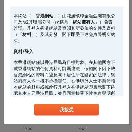
紫金黃金國際價格(港元)
主圖表
138
請選擇
本網站（「
香港網站
」）由花旗環球金融亞洲有限公
136
司及/或其聯屬公司（統稱為「
網站擁有人
」）負責
輔助圖表
維護。凡登入香港網站及查閱其所發佈的文件及資料
請選擇
（「
材料
」）及其分發，閣下即受下述免責聲明所約
134
束。
132
資料/登入
前收市價: 131.4
本香港網站僅以香港居民為目標對象。在其他國家下
130
載香港網站的任何資料可能屬違法，假如閣下因下載
香港網站的資料而違反閣下居住所在國家的法律，網
128
站擁有人均一概不承擔責任。香港境外人士不應倚賴
10:00
14:00
本網站的材料或據此行凡登入香港網站即表示閣下確
紫國成交額(千萬港元)
認其本人乃香港居民，並且同意接受下述免責聲明所
32
約束。
24
我接受
16
任何人士登入本香港網站或可能管有其中所載材料，
應當查明及遵照任何適用的限制（包括本文所載
8
者），而所涉及的費用及支出概由其本人承擔，網站
擁有人絕不承擔責任。本香港網站所載的任何資料嚴
10:00
14:00