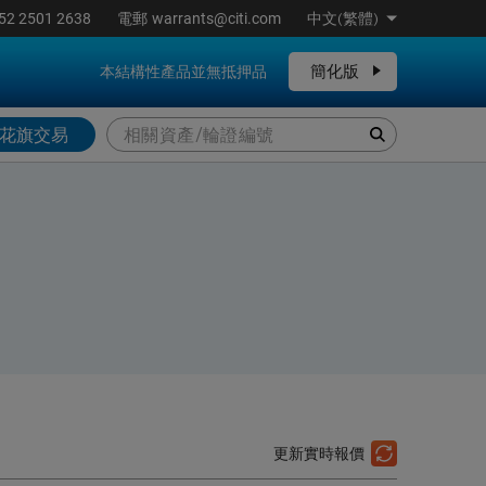
52 2501 2638
電郵
warrants@citi.com
中文(繁體)
簡化版
本結構性產品並無抵押品
花旗交易
更新實時報價