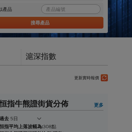
似產品
搜尋產品
滬深指數
更新實時報價
恒指牛熊證街貨分佈
更多
過去
5日
恒指平均上落波幅為:
308點