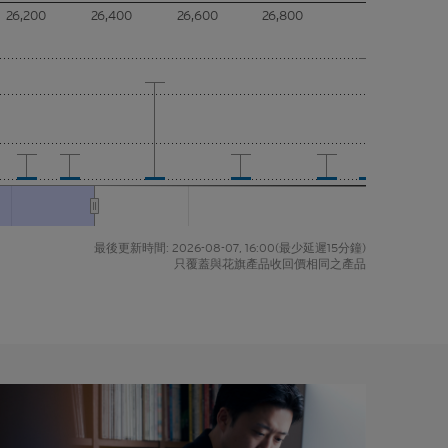
結構性產
26,200
26,400
26,600
26,800
或承諾的
具體需要
無對材料
料可予更
人及/或
香港網站
最後更新時間:
2026-08-07, 16:00
(最少延遲15分鐘)
只覆蓋與花旗產品收回價相同之產品
材料的真
性作出任
用途，資
我們真誠
選擇，因
任何指示
投資意