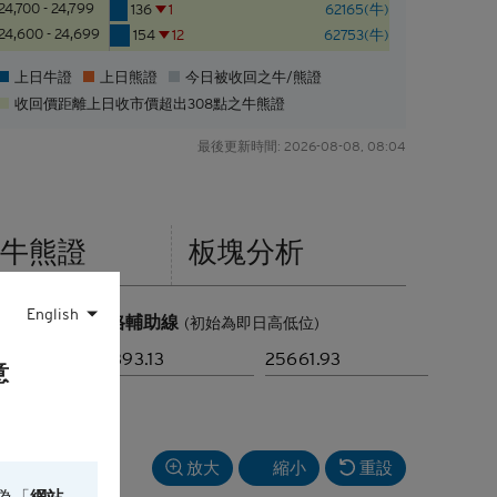
24,700 - 24,799
136
1
62165(牛)
24,600 - 24,699
154
12
62753(牛)
上日牛證
上日熊證
今日被收回之牛/熊證
收回價距離上日收市價超出
308點
之牛熊證
最後更新時間:
2026-08-08, 08:04
牛熊證
板塊
分析
English
價格輔助線
(初始為即日高低位)
意
放大
縮小
重設
為「
網站