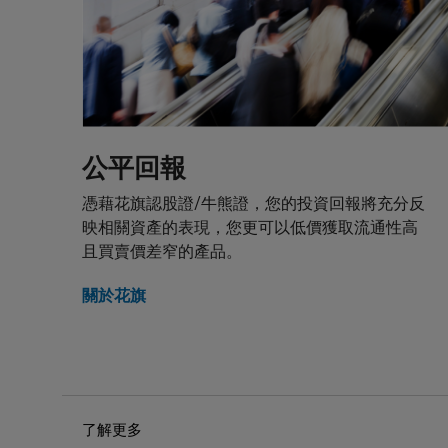
見。
結構性產
結構性產
應收款項
升或急跌
的。花旗
載的任何
公平回報
當中的任
憑藉花旗認股證/牛熊證，您的投資回報將充分反
載者有重
映相關資產的表現，您更可以低價獲取流通性高
可贖回牛
且買賣價差窄的產品。
編）所載
回價/贖
關於花旗
屬N類牛
因此，有
亦應徵詢
的決定均
產生的任何
了解更多
就每次發