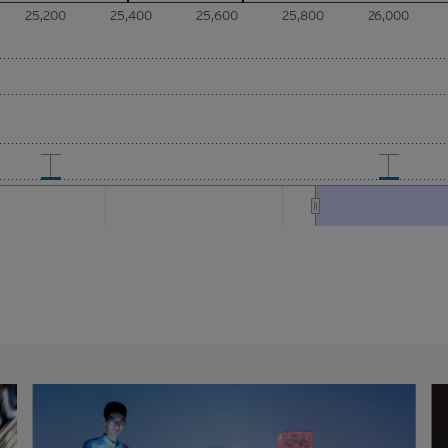
）要約、邀請、招攬、誘因、意見或建議。材料並不構成購買或出售
25,200
25,400
25,600
25,800
26,000
任何交易的意見或任何形式的建議。本網站的內容並不構成任何合約
香港網站或其材料不應被視為任何類型或形式的廣告、誘因或聲明。
材料僅概括以一般資訊接收者為對象，並無特別以某一資訊接收者的
因素。
據乃來自網站擁有人認為可靠的公開資料來源，然而，網站擁有人並
，因此，該等材料未必完整或準確。材料所載的見解、估計及其他資
而不另行通知，網站擁有人並無責任對材料進行更新或補充。網站擁有
及關聯人士、各自的董事、高管人員及/或僱員（包括參與編製或在本
料的各人士）（統稱「
Citigroup
」）或任何資料提供者，一概不會對
確性、完整性、充分性或合理性或任何該等材料在任何用途上的合適
聲明或保證（不論明示或暗示）。本香港網站所登載的材料僅作參考
不應賴作定論或據此行事而不自行加以獨立核實或作出獨立判斷。
所登載的指示性價格水平、披露材料、估值或其他分析，其編製乃以
設及參數為依據。所採用的假設及參數絕非唯一可經合理挑選所得的
保證有關的引述、披露或分析為準確、合理或完整，亦不表示或確保
表現會在將來實現。有關資料僅供參考之用，並不構成網站擁有人的