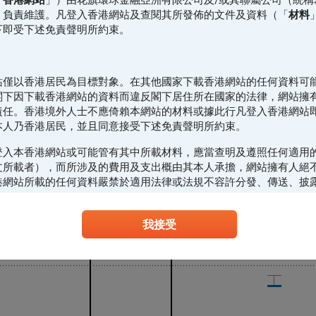
）負責維護。凡登入香港網站及查閱其所發佈的文件及資料（「
材料
現價: 25,660.81
下即受下述免責聲明所約束。
25,393.13
25,661.93
站僅以香港居民為目標對象。在其他國家下載香港網站的任何資料可
閣下因下載香港網站的資料而違反閣下居住所在國家的法律，網站擁
責任。香港境外人士不應倚賴本網站的材料或據此行凡登入香港網站
本人乃香港居民，並且同意接受下述免責聲明所約束。
登入本香港網站或可能管有其中所載材料，應當查明及遵照任何適用
文所載者），而所涉及的費用及支出概由其本人承擔，網站擁有人絕
港網站所載的任何資料嚴禁於適用法律或法規不容許分發、傳送、披
製、分發、傳送、披露或發佈給當地人士，特別要注意的是，本網站
進或傳送到美國或直接或間接在美國或向任何美籍人士（定義見1933
我接受
》S規例）傳閱。為遵守適用的法律及法規，本香港網站的內容僅為
下不應在香港境外登入、瀏覽本香港網站及/或下載當中任何內容。
意見/建議
站所載的材料僅供參考及討論用途，並不構成或組成購買、出售、認
或本香港網站所提述或所指的結構性產品（「
結構性產品
」）的一項