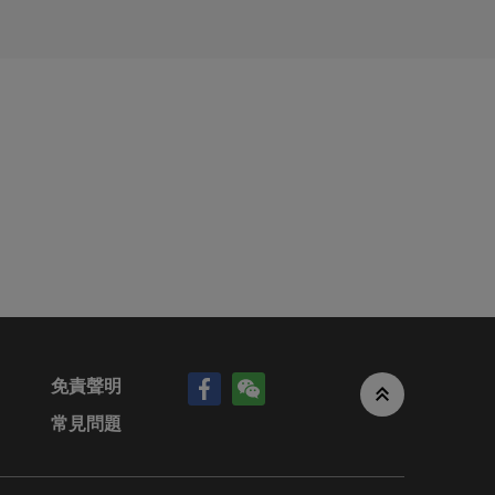
其他資
港中環花
網站中的權證進階搜尋器，自行設定行使價值、實際槓桿、到
倉或短倉
，不論是
證。而相反，如果想作出看淡部署，則可留意認沽證或熊證
金融、投
益衝突。
易所交易，是一種具有槓桿特性的衍生工具，用以追蹤資產表
不承擔任
以特定的價格買入或沽出一項資產，因此又分為「認購證」
的成員公
、錯誤或
資產的結算值與認購證/認沽證的行使值的差價及換股比率作
上或電子
的總資金以及相關交易成本。
此，
幅、股息等因素而改變，在到期日前，投資者亦可以透過交
本香港網
免責聲明
常見問題
金投資相關資產，並獲取相若回報。如果投資者看好一款資
，該等資