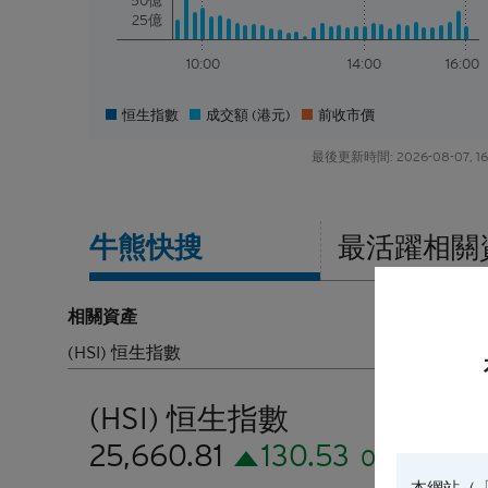
50億
25億
10:00
14:00
16:00
恒生指數
成交額 (港元)
前收市價
最後更新時間: 2026-08-07, 16
牛熊
快搜
最活躍
相關
相關資產
換股比率
(HSI) 恒生指數
10000
(HSI) 恒生指數
25,660.81
130.53
0.51%
本網站（