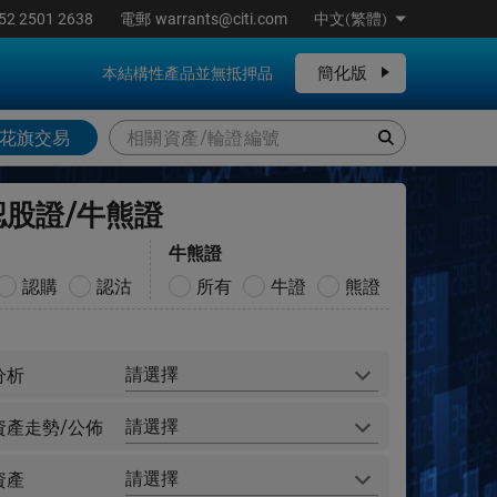
52 2501 2638
電郵
warrants@citi.com
中文(繁體)
簡化版
本結構性產品並無抵押品
花旗交易
認股證/牛熊證
牛熊證
認購
認沽
所有
牛證
熊證
請選擇
分析
請選擇
資產走勢/公佈
請選擇
資產