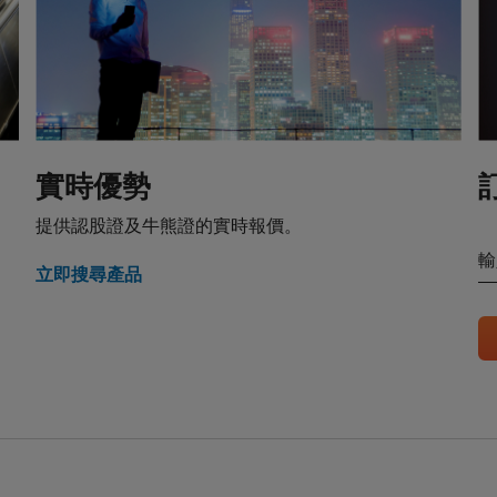
品的風險因素
品並無抵押品，如發行人無力償債或違約，閣下可能無法收回部份或
。如閣下投資結構性產品，所依賴的是發行人的信譽。結構性產品的
，投資者或會蒙受全盤損失。結構性產品於二級市場的流通性亦是無
環球金融亞洲有限公司或會是結構性產品的唯一流通量提供者。本香
見解、預測或估計構成資料登載當日的判斷，不能保證日後的業績或
實時優勢
何見解、預測或估計一致。 閣下應當慎防實際業績可能會與任何前瞻
提供認股證及牛熊證的實時報價。
大差異。過往表現並非日後業績的指標。
輸
熊證（「
牛熊證
」）設有強制贖回機制。在遵守基本上市文件（包括
立即搜尋產品
牛熊證條款及細則的前提下，當相關資產的現貨價/現貨水平在觀察期
回水平時，牛熊證將自動終止。在該情況下，閣下將不會收到任何現金
熊證），或可能會收到名為剩餘價值的現金付款（如屬R類牛熊證）。
意投資的人士應當確保其本人明白結構性產品的性質及風險，如果情
其本人的法律、稅務、會計、財務及其他專業顧問，確保任何投資結
適當地考慮到投資者的具體情況及財務狀況。對於因認購或購買結構
財務或其他方面的後果，Citigroup概不承擔任何受託責任或法律責
行的結構性產品而言，閣下應當細閱及瞭解結構性產品的條款及細則