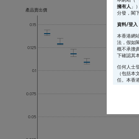
擁有人
」
產品賣出價
分發，閣
資料/登入
0.15
本香港網
法，假如
0.125
概不承擔
下確認其
任何人士
0.1
（包括本
任。本香
的地區複
料不得帶
0.075
《證券法
設， 閣
0.05
並非邀約/
本香港網
任何材料