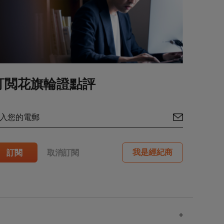
甚至全部
價格可急
法預測
港網站所
事件會與
訂閲花旗輪證點評
性陳述所
入您的電郵
其任何增
內達到贖
付款（如
我是經紀商
訂閱
取消訂閱
況適用，
構性產品
性產品而
任。
，以及基