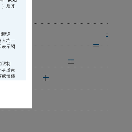
」）及其
能屬違
有人均一
即表示閣
的限制
不承擔責
露或發佈
所載的資
年美國
香港居民而
購或承銷
（或其中