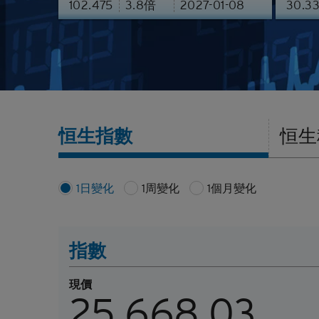
102.475
3.8
倍
2027-01-08
30.3
認股證通識學堂
牛熊證剩
牛熊證文
恒生指數
恒生
1日變化
1周變化
1個月變化
指數
現價
25,668.03