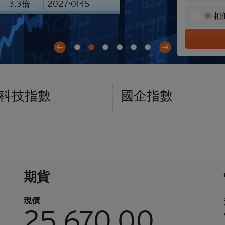
3
3.3
倍
2027-01-15
餘價值
北水資金流
相
件及公告
輪證對沖計算器
板塊熱力圖
Previous
Next
收市競價變化價格計算器
科技指數
國企指數
期貨
現價
25,670.00