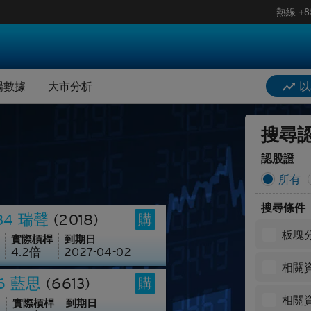
熱線
+8
據
街貨分佈圖
板塊分析
Citi Insights(僅限英文版)
搜
樂觀/悲觀情緒資金流
場數據
大市分析
以
市牛熊證
美國預託證券ADR
階搜尋
最活躍相關資產
大市評論
牛熊證
業績公佈日曆
搜尋
據
街貨分佈圖
板塊分析
Citi Insights(僅限英文版)
期結算價
港股通持倉比例
認股證
所有
搜
樂觀/悲觀情緒資金流
餘價值
北水資金流
搜尋條件
334 瑞聲
(2018)
購
市牛熊證
美國預託證券ADR
件及公告
輪證對沖計算器
板塊
實際槓桿
到期日
4.2
倍
2027-04-02
牛熊證
業績公佈日曆
板塊熱力圖
相關
16 藍思
(6613)
購
期結算價
港股通持倉比例
收市競價變化價格計算器
相關
實際槓桿
到期日