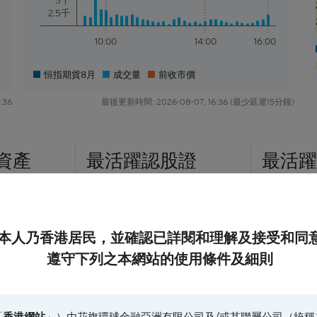
5千
2.5千
10:00
14:00
16:00
恒指期貨8月
成交量
前收市價
:36
最後更新時間: 2026-08-07, 16:36 (最少延遲15分鐘)
資產
最活躍
認股證
最活躍
距現價範圍(%)
本人乃香港居民，並確認已詳閱和理解及接受和同
遵守下列之本網站的使用條件及細則
「
香港網站
」）由花旗環球金融亞洲有限公司及/或其聯屬公司（統稱