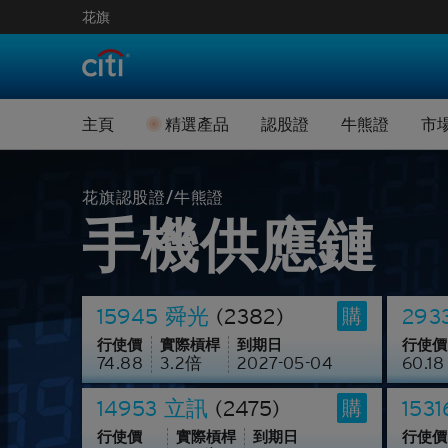
花旗
認股證引伸波幅數
牛熊證
精選新上市認股證
牛熊快
主頁
精選產品
認股證
牛熊證
市
即將到期認股證
精選新上
認股證進階搜尋
牛熊證進
認股證到期結算價
即將到期
花旗認股證/牛熊證
手機供應鏈
認股證引伸波幅數
牛熊證
認股證文件及公告
牛熊證到
精選新上市認股證
牛熊快
認股證通識學堂
牛熊證剩
15945 舜光
(2382)
29
購
即將到期認股證
精選新上
牛熊證文
行使價
實際槓桿
到期日
行使價
74.88
3.2
倍
2027-05-04
60.18
認股證到期結算價
即將到期
14953 立訊
(2475)
153
購
認股證文件及公告
牛熊證到
行使價
實際槓桿
到期日
行使價