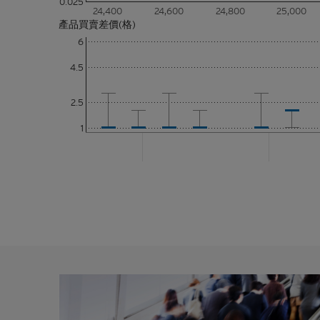
0.025
一部分的
24,400
24,600
24,800
25,000
品或達成
產品買賣差價(格)
依據。本
6
所編製的
4.5
作為考慮
2.5
並無核證
1
材料的依
進行核實
改或撤回
其聯繫人
上刊發材
確性、準
何類型的
訊接收者
香港網站
判定的假
此，並不
性回報或