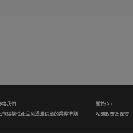
件（包括其任何增編）和相關補充上市文件所載有關發行人的財務及
文件可在保薦人花旗環球金融亞洲有限公司的辦事處索取，地址為香
君大廈50樓。
包括提供市面上認購證或認沽證以及牛熊證產品實時報價。投資者可透過
roup的成員公司可能會進行本身的坐盤買賣，可能會持有結構性產品的長
益，亦可能會隨時在公開市場或以其他途徑購入及/或出售結構性產品
署方向，若投資者看好某一隻正股/指數，可以留意窩輪中的認購證或牛
、代理或市場莊家身份進行買賣。Citigroup亦參與或可能參與其他
活動而因此有時可能會產生涉及到本香港網站所述的證券的利益或利
任
nt」，在香港常被投資者被稱爲「窩輪」，由衍生產品發行商發行並在交
本香港網站或其內容而產生或因此而涉及的任何損失，Citigroup概
回報。認股證以現金買賣，無需抵押，它給予投資者一種權利，在結算日
者作看淡部署。
或其他原因導致的）責任。在不損害前述的一般情況下，Citigroup
資料提供者均不會就香港網站上登載的任何資料的任何中斷、不準確
購證/認沽證在到期後，並不會讓投資者以行使值買入或沽出，而是根據
論任何原因）或由此而引起的各類損害承擔任何責任。此外，互聯網
價為負，權利將自動放棄，投資者的最大損失不會超過對該衍生工具投入
訊並非穩靠的方法，發送的資料可能會被截查、遺失或遭到銷毀。對
證的價格上。這價值會隨著到期日的接近、現價與行使值的距離、預測波
roup不會對發生上述任何事件承擔任何責任，亦不保證任何通訊或附件或
聯絡我們
關於
Citi
到電腦病毒、電腦毒蟲或其他有害成份所入侵。
上市結構性產品流通量供應的業界準則
私隱政策及保安
有牛證/熊證兩類，與窩輪一樣具有槓桿特性，牛熊證讓投資者以較少本
本香港網站提供的任何個人資料均會嚴加保密，除另有明確規定者外