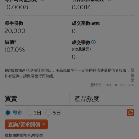
0.0014
-0.0008
每手份數
成交宗數
(總數)
20,000
0
溢價
#
成交宗數
107.0%
(<10萬港元)
0
最
#數據根據產品現價計算得出，產品現價並不一定等同於流通量提供者報價，
後
如有查詢，請致電發行商熱綫。
更
新時間: 2026-08-06, 16:01
買賣
產品熱度
即市
3日
5日
查詢/要求開價
數據由財經智珠網提供