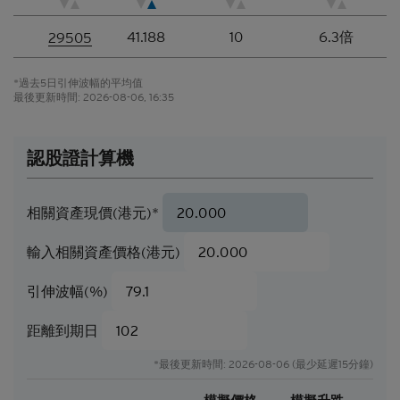
或其他分析，其編製乃以我們真誠判定的假設及參數
為依據。所採用的假設及參數絕非唯一可經合理挑選
41.188
10
6.3倍
29505
所得的選擇，因此，並不保證有關的引述、披露或分
析為準確、合理或完整，亦不表示或確保任何指示性
*過去5日引伸波幅的平均值
回報或表現會在將來實現。有關資料僅供參考之用，
最後更新時間:
2026-08-06, 16:35
並不構成網站擁有人的投資意見。
結構性產品的風險因素
認股證計算機
結構性產品並無抵押品，如發行人無力償債或違約，
閣下可能無法收回部份或甚至全部應收款項
。如閣下
投資結構性產品，所依賴的是發行人的信譽。結構性
相關資產現價(港元)*
產品的價格可急升或急跌，投資者或會蒙受全盤損
失。結構性產品於二級市場的流通性亦是無法預測
輸入相關資產價格(港元)
的。花旗環球金融亞洲有限公司或會是結構性產品的
唯一流通量提供者。本香港網站所載的任何見解、預
引伸波幅(%)
測或估計構成資料登載當日的判斷，不能保證日後的
業績或事件會與當中的任何見解、預測或估計一致。
距離到期日
閣下應當慎防實際業績可能會與任何前瞻性陳述所載
者有重大差異。過往表現並非日後業績的指標。
*最後更新時間: 2026-08-06 (最少延遲15分鐘)
可贖回牛熊證（「
牛熊證
」）設有強制贖回機制。在