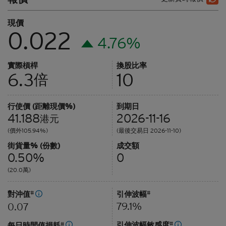
現價
0.022
4.76%
實際槓桿
換股比率
6.3
10
倍
行使價 (距離現價%)
到期日
41.188
2026-11-16
港元
(價外105.94%)
(最後交易日 2026-11-10)
街貨量% (份數)
成交額
0.50%
0
(20.0萬)
對沖值
#
引伸波幅
#
79.1%
0.07
引伸波幅敏感度
#
每日時間值損耗
#