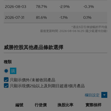
2026-08-03
78.7%
-2.9%
-0.3%
所編製的材料僅概括以一般資訊接收者為對象，並無
特別以某一資訊接收者的具體需要作為考慮因素。
2026-07-31
81.6%
-1.1%
0.1%
並無核證
*過去5日引伸波幅的平均值
最後更新時間:
2026-08-06 16:25
(最少延遲15分鐘)
材料的依據乃來自網站擁有人認為可靠的公開資料來
源，然而，網站擁有人並無對材料進行核實，因此，
該等材料未必完整或準確。材料所載的見解、估計及
威勝控股其他產品條款選擇
其他資料可予更改或撤回而不另行通知，網站擁有人
並無責任對材料進行更新或補充。網站擁有人及/或
其聯繫人及關聯人士、各自的董事、高管人員及/或
種類
僱員（包括參與編製或在本香港網站上刊發材料的各
人士）（統稱「
Citigroup
」）或任何資料提供者，一
購
概不會對材料的真確性、準確性、完整性、充分性或
合理性或任何該等材料在任何用途上的合適性作出任
只顯示價外/未被收回產品
何類型的聲明或保證（不論明示或暗示）。本香港網
只顯示現價2仙以上及到期日超過1個月產品
站所登載的材料僅作參考用途，資訊接收者不應賴作
定論或據此行事而不自行加以獨立核實或作出獨立判
斷。
編號
行使價
換股比率
實際槓桿
香港網站所登載的指示性價格水平、披露材料、估值