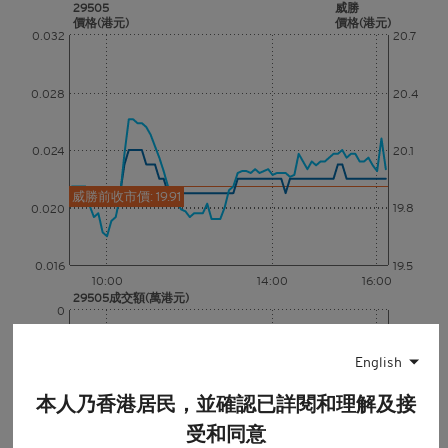
29505
威勝
價格(港元)
價格(港元)
0.032
20.7
0.028
20.4
0.024
20.1
威勝前收市價: 19.91
19.8
0.020
0.016
19.5
10:00
14:00
16:00
29505成交額(萬港元)
0
English
0
10:00
14:00
16:00
本人乃香港居民，並確認已詳閱和理解及接
威勝成交額(百萬港元)
2.4
受和同意