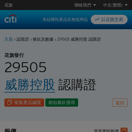
花旗
聯絡我們
中文(繁體)
以花旗交易
本結構性產品並無抵押品
主頁
›
認股證
›
條款及數據
›
29505 威勝控股 認購證
花旗發行
29505
威勝控股
認購
證
複製產品編號
相似條款搜尋
返回
報價
更新實時報價