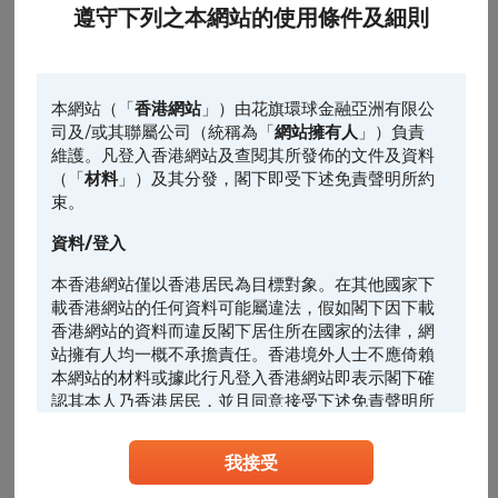
遵守下列之本網站的使用條件及細則
0
10:00
14:00
16:00
本網站（「
香港網站
」）由花旗環球金融亞洲有限公
認股證
相關資產
相關資產的前收市價
司及/或其聯屬公司（統稱為「
網站擁有人
」）負責
維護。凡登入香港網站及查閱其所發佈的文件及資料
最後更新時間: 2026-08-06, 16:35
（「
材料
」）及其分發，閣下即受下述免責聲明所約
引伸波幅
束。
資料/登入
1日
5日*
引伸波幅變動% (5日)
本香港網站僅以香港居民為目標對象。在其他國家下
載香港網站的任何資料可能屬違法，假如閣下因下載
2.4
香港網站的資料而違反閣下居住所在國家的法律，網
站擁有人均一概不承擔責任。香港境外人士不應倚賴
1.6
本網站的材料或據此行凡登入香港網站即表示閣下確
認其本人乃香港居民，並且同意接受下述免責聲明所
0.8
約束。
0
我接受
任何人士登入本香港網站或可能管有其中所載材料，
應當查明及遵照任何適用的限制（包括本文所載
-0.8