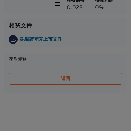
模擬價格
模擬升跌
遵守基本上市文件（包括其任何增編）所載牛熊證條
0.022
0%
款及細則的前提下，當相關資產的現貨價/現貨水平
在觀察期內達到贖回價/贖回水平時，牛熊證將自動
終止。在該情況下，閣下將不會收到任何現金付款
相關文件
（如屬N類牛熊證），或可能會收到名為剩餘價值的
現金付款（如屬R類牛熊證）。
認股證補充上市文件
因此，有意投資的人士應當確保其本人明白結構性產
品的性質及風險，如果情況適用，亦應徵詢其本人的
法律、稅務、會計、財務及其他專業顧問，確保任何
花旗精選
投資結構性產品的決定均適當地考慮到投資者的具體
情況及財務狀況。對於因認購或購買結構性產品而產
生的任何財務或其他方面的後果，Citigroup概不承擔
返回
任何受託責任或法律責任。
就每次發行的結構性產品而言，閣下應當細閱及瞭解
結構性產品的條款及細則，以及基本上市文件（包括
其任何增編）和相關補充上市文件所載有關發行人的
財務及其他資料。該等文件可在保薦人花旗環球金融
亞洲有限公司的辦事處索取，地址為香港中環花園道
3號冠君大廈50樓。