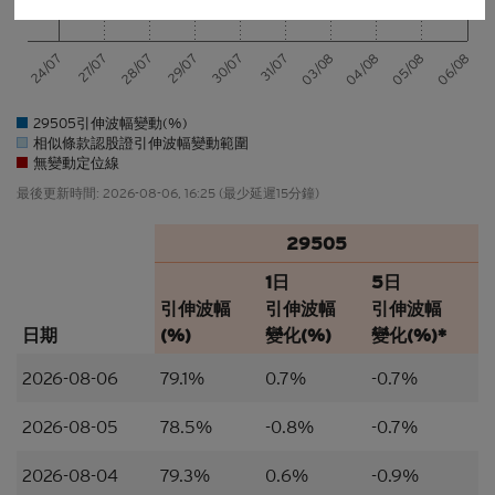
者），而所涉及的費用及支出概由其本人承擔，網站
擁有人絕不承擔責任。本香港網站所載的任何資料嚴
24/07
27/07
28/07
29/07
30/07
31/07
03/08
04/08
05/08
06/08
禁於適用法律或法規不容許分發、傳送、披露或發佈
的地區複製、分發、傳送、披露或發佈給當地人士，
特別要注意的是，本網站所載的資料不得帶進或傳送
29505引伸波幅變動(%)
到美國或直接或間接在美國或向任何美籍人士（定義
相似條款認股證引伸波幅變動範圍
見1933年美國《證券法》S規例）傳閱。為遵守適用
無變動定位線
的法律及法規，本香港網站的內容僅為香港居民而
最後更新時間:
2026-08-06, 16:25
(最少延遲15分鐘)
設， 閣下不應在香港境外登入、瀏覽本香港網站及/
或下載當中任何內容。
29505
並非邀約/意見/建議
1日
5日
本香港網站所載的材料僅供參考及討論用途，並不構
引伸波幅
引伸波幅
引伸波幅
成或組成購買、出售、認購或承銷任何材料或本香港
日期
(%)
變化(%)
變化(%)*
網站所提述或所指的結構性產品（「
結構性產品
」）
的一項（或其中一部分的）要約、邀請、招攬、誘
2026-08-06
79.1%
0.7%
-0.7%
因、意見或建議。材料並不構成購買或出售結構性產
品或達成任何交易的意見或任何形式的建議。本網站
2026-08-05
78.5%
-0.8%
-0.7%
的內容並不構成任何合約或承諾的依據。本香港網站
或其材料不應被視為任何類型或形式的廣告、誘因或
2026-08-04
79.3%
0.6%
-0.9%
聲明。