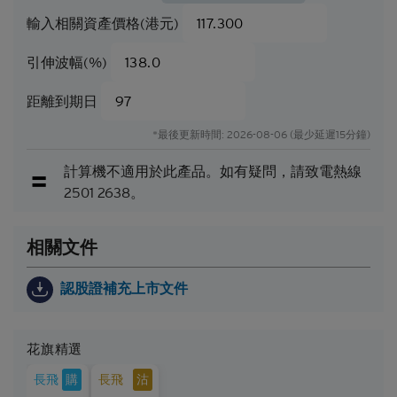
測或估計構成資料登載當日的判斷，不能保證日後的
輸入相關資產價格(港元)
業績或事件會與當中的任何見解、預測或估計一致。
閣下應當慎防實際業績可能會與任何前瞻性陳述所載
引伸波幅(%)
者有重大差異。過往表現並非日後業績的指標。
距離到期日
可贖回牛熊證（「
牛熊證
」）設有強制贖回機制。在
遵守基本上市文件（包括其任何增編）所載牛熊證條
*最後更新時間: 2026-08-06 (最少延遲15分鐘)
款及細則的前提下，當相關資產的現貨價/現貨水平
在觀察期內達到贖回價/贖回水平時，牛熊證將自動
計算機不適用於此產品。如有疑問，請致電熱線
終止。在該情況下，閣下將不會收到任何現金付款
2501 2638。
（如屬N類牛熊證），或可能會收到名為剩餘價值的
現金付款（如屬R類牛熊證）。
相關文件
因此，有意投資的人士應當確保其本人明白結構性產
品的性質及風險，如果情況適用，亦應徵詢其本人的
法律、稅務、會計、財務及其他專業顧問，確保任何
認股證補充上市文件
投資結構性產品的決定均適當地考慮到投資者的具體
情況及財務狀況。對於因認購或購買結構性產品而產
生的任何財務或其他方面的後果，Citigroup概不承擔
花旗精選
任何受託責任或法律責任。
購
沽
長飛
長飛
就每次發行的結構性產品而言，閣下應當細閱及瞭解