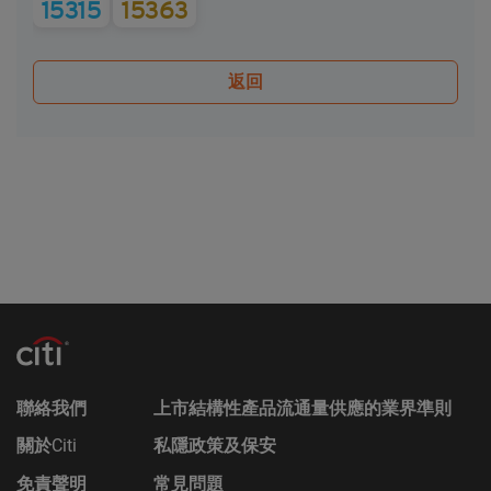
15315
15363
結構性產品的條款及細則，以及基本上市文件（包括
其任何增編）和相關補充上市文件所載有關發行人的
財務及其他資料。該等文件可在保薦人花旗環球金融
返回
亞洲有限公司的辦事處索取，地址為香港中環花園道
3號冠君大廈50樓。
Citigroup的成員公司可能會進行本身的坐盤買賣，可
能會持有結構性產品的長倉或短倉或其他權益，亦可
能會隨時在公開市場或以其他途徑購入及/或出售結
構性產品，不論是否以當事人、代理或市場莊家身份
進行買賣。Citigroup亦參與或可能參與其他金融、投
資及專業活動而因此有時可能會產生涉及到本香港網
站所述的證券的利益或利益衝突。
無法律責任
對於因使用本香港網站或其內容而產生或因此而涉及
的任何損失，Citigroup概不承擔任何（因疏忽或其他
聯絡我們
上市結構性產品流通量供應的業界準則
原因導致的）責任。在不損害前述的一般情況下，
Citigroup的成員公司或任何資料提供者均不會就香港
關於
Citi
私隱政策及保安
網站上登載的任何資料的任何中斷、不準確、錯誤或
免責聲明
常見問題
遺漏（不論任何原因）或由此而引起的各類損害承擔