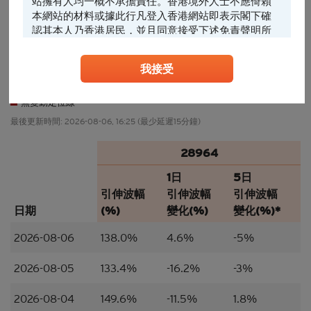
站擁有人均一概不承擔責任。香港境外人士不應倚賴
本網站的材料或據此行凡登入香港網站即表示閣下確
認其本人乃香港居民，並且同意接受下述免責聲明所
23/07
30/07
06/08
28/07
04/08
24/07
31/07
29/07
05/08
27/07
03/08
約束。
我接受
任何人士登入本香港網站或可能管有其中所載材料，
28964引伸波幅變動(%)
應當查明及遵照任何適用的限制（包括本文所載
相似條款認股證引伸波幅變動範圍
者），而所涉及的費用及支出概由其本人承擔，網站
無變動定位線
擁有人絕不承擔責任。本香港網站所載的任何資料嚴
最後更新時間:
2026-08-06, 16:25
(最少延遲15分鐘)
禁於適用法律或法規不容許分發、傳送、披露或發佈
的地區複製、分發、傳送、披露或發佈給當地人士，
28964
特別要注意的是，本網站所載的資料不得帶進或傳送
到美國或直接或間接在美國或向任何美籍人士（定義
1日
5日
見1933年美國《證券法》S規例）傳閱。為遵守適用
引伸波幅
引伸波幅
引伸波幅
的法律及法規，本香港網站的內容僅為香港居民而
日期
(%)
變化(%)
變化(%)*
設， 閣下不應在香港境外登入、瀏覽本香港網站及/
或下載當中任何內容。
2026-08-06
138.0%
4.6%
-5%
並非邀約/意見/建議
2026-08-05
133.4%
-16.2%
-3%
本香港網站所載的材料僅供參考及討論用途，並不構
成或組成購買、出售、認購或承銷任何材料或本香港
2026-08-04
149.6%
-11.5%
1.8%