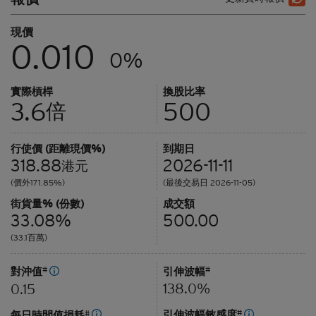
現價
0.010
0%
實際槓桿
換股比率
3.6
500
倍
行使價 (距離現價%)
到期日
318.88
2026-11-11
港元
(價外171.85%)
(最後交易日 2026-11-05)
街貨量% (份數)
成交額
33.08%
500.00
(33.1百萬)
對沖值
#
引伸波幅
#
138.0%
0.15
引伸波幅敏感度
#
每日時間值損耗
#