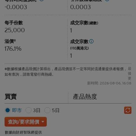
0.0003
-0.0003
每手份數
成交宗數
(總數)
25,000
1
溢價
#
成交宗數
176.1%
(<10萬港元)
1
最
#數據根據產品現價計算得出，產品現價並不一定等同於流通量提供者報價，
後
如有查詢，請致電發行商熱綫。
更
新時間: 2026-08-06, 16:08
買賣
產品熱度
即市
3日
5日
查詢/要求開價
數據由財經智珠網提供