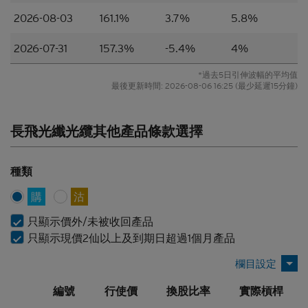
網站所提述或所指的結構性產品（「
結構性產品
」）
的一項（或其中一部分的）要約、邀請、招攬、誘
2026-08-03
161.1%
3.7%
5.8%
因、意見或建議。材料並不構成購買或出售結構性產
品或達成任何交易的意見或任何形式的建議。本網站
2026-07-31
157.3%
-5.4%
4%
的內容並不構成任何合約或承諾的依據。本香港網站
或其材料不應被視為任何類型或形式的廣告、誘因或
*過去5日引伸波幅的平均值
聲明。
最後更新時間:
2026-08-06 16:25
(最少延遲15分鐘)
所編製的材料僅概括以一般資訊接收者為對象，並無
特別以某一資訊接收者的具體需要作為考慮因素。
長飛光纖光纜其他產品條款選擇
並無核證
種類
材料的依據乃來自網站擁有人認為可靠的公開資料來
源，然而，網站擁有人並無對材料進行核實，因此，
購
沽
該等材料未必完整或準確。材料所載的見解、估計及
其他資料可予更改或撤回而不另行通知，網站擁有人
只顯示價外/未被收回產品
並無責任對材料進行更新或補充。網站擁有人及/或
只顯示現價2仙以上及到期日超過1個月產品
其聯繫人及關聯人士、各自的董事、高管人員及/或
僱員（包括參與編製或在本香港網站上刊發材料的各
人士）（統稱「
Citigroup
」）或任何資料提供者，一
編號
行使價
換股比率
實際槓桿
概不會對材料的真確性、準確性、完整性、充分性或
合理性或任何該等材料在任何用途上的合適性作出任