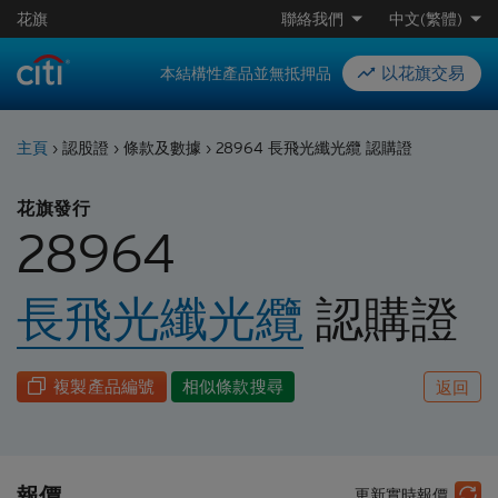
花旗
聯絡我們
中文(繁體)
以花旗交易
本結構性產品並無抵押品
主頁
›
認股證
›
條款及數據
›
28964 長飛光纖光纜 認購證
花旗發行
28964
長飛光纖光纜
認購
證
複製產品編號
相似條款搜尋
返回
報價
更新實時報價