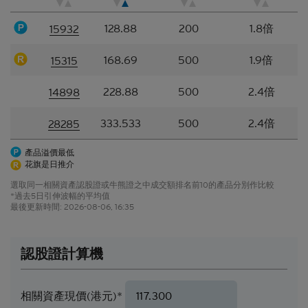
何類型的聲明或保證（不論明示或暗示）。本香港網
128.88
200
1.8倍
站所登載的材料僅作參考用途，資訊接收者不應賴作
15932
定論或據此行事而不自行加以獨立核實或作出獨立判
斷。
168.69
500
1.9倍
15315
香港網站所登載的指示性價格水平、披露材料、估值
228.88
500
2.4倍
14898
或其他分析，其編製乃以我們真誠判定的假設及參數
為依據。所採用的假設及參數絕非唯一可經合理挑選
333.533
500
2.4倍
28285
所得的選擇，因此，並不保證有關的引述、披露或分
析為準確、合理或完整，亦不表示或確保任何指示性
產品溢價最低
回報或表現會在將來實現。有關資料僅供參考之用，
花旗是日推介
並不構成網站擁有人的投資意見。
選取同一相關資產認股證或牛熊證之中成交額排名前10的產品分別作比較
結構性產品的風險因素
*過去5日引伸波幅的平均值
最後更新時間:
2026-08-06, 16:35
結構性產品並無抵押品，如發行人無力償債或違約，
閣下可能無法收回部份或甚至全部應收款項
。如閣下
投資結構性產品，所依賴的是發行人的信譽。結構性
認股證計算機
產品的價格可急升或急跌，投資者或會蒙受全盤損
失。結構性產品於二級市場的流通性亦是無法預測
的。花旗環球金融亞洲有限公司或會是結構性產品的
相關資產現價(港元)*
唯一流通量提供者。本香港網站所載的任何見解、預