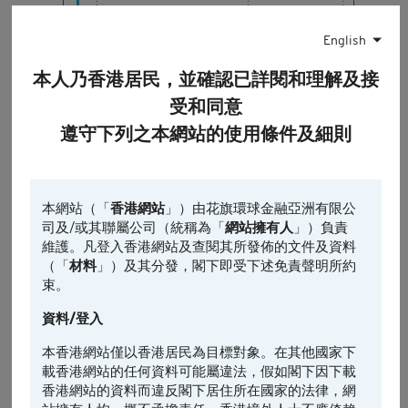
English
0
10:00
14:00
16:00
本人乃香港居民，並確認已詳閱和理解及接
受和同意
認股證
相關資產
相關資產的前收市價
最後更新時間: 2026-08-06, 16:35
遵守下列之本網站的使用條件及細則
引伸波幅
本網站（「
香港網站
」）由花旗環球金融亞洲有限公
1日
5日*
引伸波幅變動% (5日)
司及/或其聯屬公司（統稱為「
網站擁有人
」）負責
維護。凡登入香港網站及查閱其所發佈的文件及資料
（「
材料
」）及其分發，閣下即受下述免責聲明所約
12
束。
8
資料/登入
4
本香港網站僅以香港居民為目標對象。在其他國家下
載香港網站的任何資料可能屬違法，假如閣下因下載
0
香港網站的資料而違反閣下居住所在國家的法律，網
-4