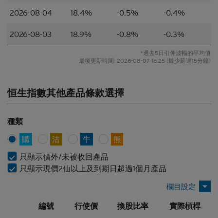
2026-08-04
18.4%
-0.5%
-0.4%
本香港網站所載的材料僅供參考及討論用途，並不構
成或組成購買、出售、認購或承銷任何材料或本香港
2026-08-03
18.9%
-0.8%
-0.3%
網站所提述或所指的結構性產品（「
結構性產品
」）
的一項（或其中一部分的）要約、邀請、招攬、誘
*過去5日引伸波幅的平均值
因、意見或建議。材料並不構成購買或出售結構性產
最後更新時間:
2026-08-07 16:25
(最少延遲15分鐘)
品或達成任何交易的意見或任何形式的建議。本網站
的內容並不構成任何合約或承諾的依據。本香港網站
或其材料不應被視為任何類型或形式的廣告、誘因或
恒生指數其他產品條款選擇
聲明。
所編製的材料僅概括以一般資訊接收者為對象，並無
種類
特別以某一資訊接收者的具體需要作為考慮因素。
購
沽
牛
熊
並無核證
只顯示價外/未被收回產品
材料的依據乃來自網站擁有人認為可靠的公開資料來
只顯示現價2仙以上及到期日超過1個月產品
源，然而，網站擁有人並無對材料進行核實，因此，
該等材料未必完整或準確。材料所載的見解、估計及
其他資料可予更改或撤回而不另行通知，網站擁有人
並無責任對材料進行更新或補充。網站擁有人及/或
編號
行使價
換股比率
實際槓桿
其聯繫人及關聯人士、各自的董事、高管人員及/或