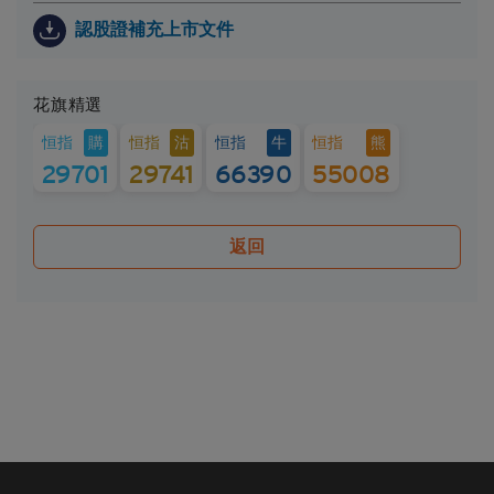
生的任何財務或其他方面的後果，Citigroup概不承擔
認股證補充上市文件
任何受託責任或法律責任。
就每次發行的結構性產品而言，閣下應當細閱及瞭解
結構性產品的條款及細則，以及基本上市文件（包括
花旗精選
其任何增編）和相關補充上市文件所載有關發行人的
購
沽
牛
熊
恒指
恒指
恒指
恒指
財務及其他資料。該等文件可在保薦人花旗環球金融
亞洲有限公司的辦事處索取，地址為香港中環花園道
29701
29741
66390
55008
3號冠君大廈50樓。
Citigroup的成員公司可能會進行本身的坐盤買賣，可
返回
能會持有結構性產品的長倉或短倉或其他權益，亦可
能會隨時在公開市場或以其他途徑購入及/或出售結
構性產品，不論是否以當事人、代理或市場莊家身份
進行買賣。Citigroup亦參與或可能參與其他金融、投
資及專業活動而因此有時可能會產生涉及到本香港網
站所述的證券的利益或利益衝突。
無法律責任
對於因使用本香港網站或其內容而產生或因此而涉及
的任何損失，Citigroup概不承擔任何（因疏忽或其他