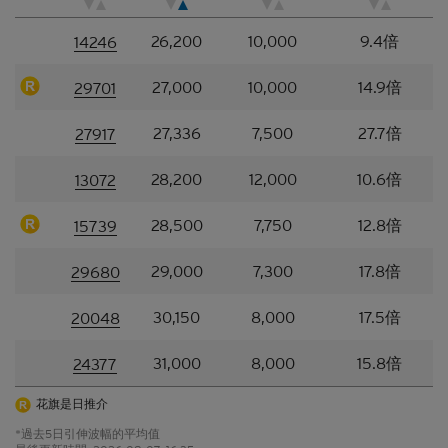
僱員（包括參與編製或在本香港網站上刊發材料的各
人士）（統稱「
Citigroup
」）或任何資料提供者，一
26,200
10,000
9.4倍
14246
概不會對材料的真確性、準確性、完整性、充分性或
合理性或任何該等材料在任何用途上的合適性作出任
27,000
10,000
14.9倍
29701
何類型的聲明或保證（不論明示或暗示）。本香港網
站所登載的材料僅作參考用途，資訊接收者不應賴作
27,336
7,500
27.7倍
定論或據此行事而不自行加以獨立核實或作出獨立判
27917
斷。
28,200
12,000
10.6倍
13072
香港網站所登載的指示性價格水平、披露材料、估值
或其他分析，其編製乃以我們真誠判定的假設及參數
28,500
7,750
12.8倍
15739
為依據。所採用的假設及參數絕非唯一可經合理挑選
所得的選擇，因此，並不保證有關的引述、披露或分
29,000
7,300
17.8倍
29680
析為準確、合理或完整，亦不表示或確保任何指示性
回報或表現會在將來實現。有關資料僅供參考之用，
30,150
8,000
17.5倍
並不構成網站擁有人的投資意見。
20048
結構性產品的風險因素
31,000
8,000
15.8倍
24377
結構性產品並無抵押品，如發行人無力償債或違約，
花旗是日推介
閣下可能無法收回部份或甚至全部應收款項
。如閣下
投資結構性產品，所依賴的是發行人的信譽。結構性
*過去5日引伸波幅的平均值