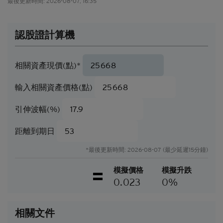
最後更新時間:
2026-08-07, 16:35
產品的價格可急升或急跌，投資者或會蒙受全盤損
失。結構性產品於二級市場的流通性亦是無法預測
的。花旗環球金融亞洲有限公司或會是結構性產品的
認股證計算機
唯一流通量提供者。本香港網站所載的任何見解、預
測或估計構成資料登載當日的判斷，不能保證日後的
業績或事件會與當中的任何見解、預測或估計一致。
相關資產現價(點)*
閣下應當慎防實際業績可能會與任何前瞻性陳述所載
者有重大差異。過往表現並非日後業績的指標。
輸入相關資產價格(點)
可贖回牛熊證（「
牛熊證
」）設有強制贖回機制。在
遵守基本上市文件（包括其任何增編）所載牛熊證條
引伸波幅(%)
款及細則的前提下，當相關資產的現貨價/現貨水平
在觀察期內達到贖回價/贖回水平時，牛熊證將自動
距離到期日
終止。在該情況下，閣下將不會收到任何現金付款
（如屬N類牛熊證），或可能會收到名為剩餘價值的
*最後更新時間: 2026-08-07 (最少延遲15分鐘)
現金付款（如屬R類牛熊證）。
模擬價格
模擬升跌
因此，有意投資的人士應當確保其本人明白結構性產
0.023
0%
品的性質及風險，如果情況適用，亦應徵詢其本人的
法律、稅務、會計、財務及其他專業顧問，確保任何
投資結構性產品的決定均適當地考慮到投資者的具體
相關文件
情況及財務狀況。對於因認購或購買結構性產品而產