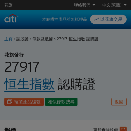
花旗
聯絡我們
中文(繁體)
以花旗交易
本結構性產品並無抵押品
主頁
›
認股證
›
條款及數據
›
27917 恒生指數 認購證
花旗發行
27917
恒生指數
認購
證
複製產品編號
相似條款搜尋
返回
報價
更新實時報價