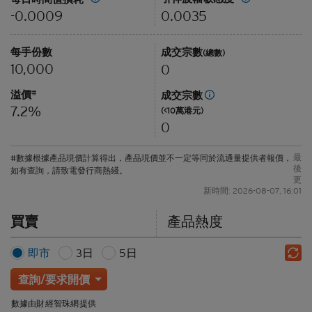
0.0035
-0.0009
每手份數
成交宗數
(總數)
10,000
0
溢價
#
成交宗數
7.2%
(<10萬港元)
0
最
#數據根據產品現價計算得出，產品現價並不一定等同於流通量提供者報價，
後
如有查詢，請致電發行商熱綫。
更
新時間: 2026-08-07, 16:01
買賣
產品熱度
即市
3日
5日
查詢/要求開價
數據由財經智珠網提供