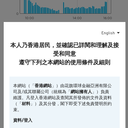
0
10:00
14:00
16:00
認股證
相關資產
相關資產的前收市價
English
最後更新時間: 2026-08-07, 16:35
本人乃香港居民，並確認已詳閱和理解及接
引伸波幅
受和同意
遵守下列之本網站的使用條件及細則
1日
5日*
引伸波幅變動% (5日)
-0.08
本網站（「
香港網站
」）由花旗環球金融亞洲有限公
司及/或其聯屬公司（統稱為「
網站擁有人
」）負責
-0.16
維護。凡登入香港網站及查閱其所發佈的文件及資料
（「
材料
」）及其分發，閣下即受下述免責聲明所約
-0.24
束。
-0.32
資料/登入
-0.4