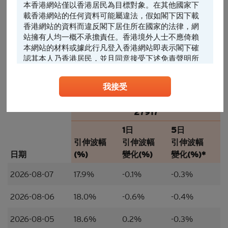
本香港網站僅以香港居民為目標對象。在其他國家下
載香港網站的任何資料可能屬違法，假如閣下因下載
香港網站的資料而違反閣下居住所在國家的法律，網
27/07
28/07
29/07
30/07
31/07
03/08
04/08
05/08
06/08
0…
站擁有人均一概不承擔責任。香港境外人士不應倚賴
本網站的材料或據此行凡登入香港網站即表示閣下確
27917引伸波幅變動(%)
認其本人乃香港居民，並且同意接受下述免責聲明所
相似條款認股證引伸波幅變動範圍
約束。
無變動定位線
我接受
任何人士登入本香港網站或可能管有其中所載材料，
最後更新時間:
2026-08-07, 16:25
(最少延遲15分鐘)
應當查明及遵照任何適用的限制（包括本文所載
者），而所涉及的費用及支出概由其本人承擔，網站
27917
擁有人絕不承擔責任。本香港網站所載的任何資料嚴
1日
5日
禁於適用法律或法規不容許分發、傳送、披露或發佈
的地區複製、分發、傳送、披露或發佈給當地人士，
引伸波幅
引伸波幅
引伸波幅
特別要注意的是，本網站所載的資料不得帶進或傳送
日期
(%)
變化(%)
變化(%)*
到美國或直接或間接在美國或向任何美籍人士（定義
見1933年美國《證券法》S規例）傳閱。為遵守適用
2026-08-07
17.9%
-0.1%
-0.3%
的法律及法規，本香港網站的內容僅為香港居民而
設， 閣下不應在香港境外登入、瀏覽本香港網站及/
2026-08-06
18.0%
-0.6%
-0.4%
或下載當中任何內容。
2026-08-05
18.6%
0.2%
-0.3%
並非邀約/意見/建議