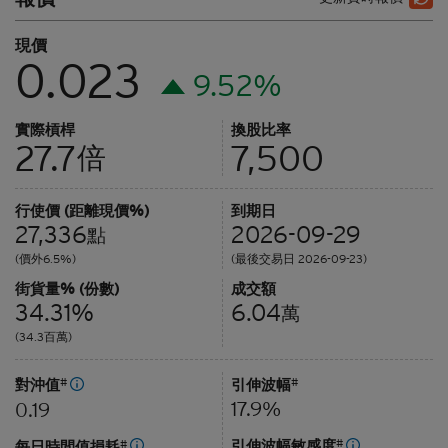
現價
0.023
9.52%
實際槓桿
換股比率
27.7
7,500
倍
行使價 (距離現價%)
到期日
27,336
2026-09-29
點
(價外6.5%)
(最後交易日 2026-09-23)
街貨量% (份數)
成交額
34.31%
6.04
萬
(34.3百萬)
對沖值
#
引伸波幅
#
17.9%
0.19
引伸波幅敏感度
#
每日時間值損耗
#